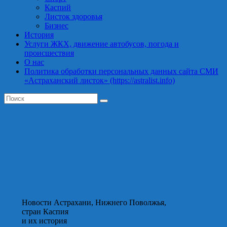
Каспий
Листок здоровья
Бизнес
История
Услуги ЖКХ, движение автобусов, погода и
происшествия
О нас
Политика обработки персональных данных сайта СМИ
«Астраханский листок» (https://astralist.info)
Новости Астрахани, Нижнего Поволжья,
стран Каспия
и их история