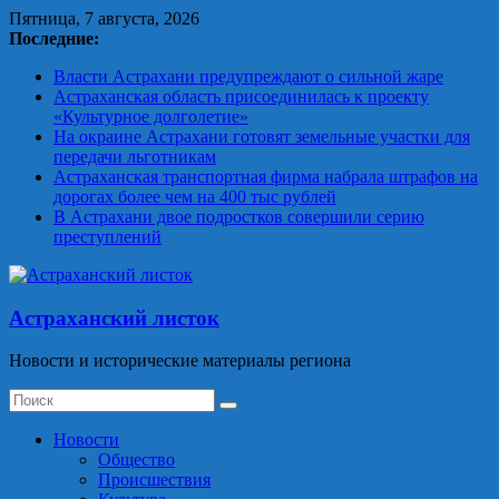
Skip
Пятница, 7 августа, 2026
to
Последние:
content
Власти Астрахани предупреждают о сильной жаре
Астраханская область присоединилась к проекту
«Культурное долголетие»
На окраине Астрахани готовят земельные участки для
передачи льготникам
Астраханская транспортная фирма набрала штрафов на
дорогах более чем на 400 тыс рублей
В Астрахани двое подростков совершили серию
преступлений
Астраханский листок
Новости и исторические материалы региона
Новости
Общество
Происшествия