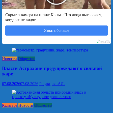
Скрытая камера на пляже Крыма: Что люди вытворяют,
когда их не видят...
Узнать больше
Новости
Общество
Власти Астрахани предупреждают о сильной
жаре
07.08.2026
07.08.2026
Редакция -АЛ-
Культура
Новости
Общество