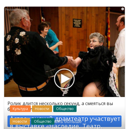
i
Ролик длится несколько секунд, а смеяться вы
будете долго
Культура
Новости
Общество
Астраханский драмтеатр участвует
Узнать больше
Новости
Общество
в выставке «Наследие. Театр.