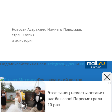
Новости Астрахани, Нижнего Поволжья,
стран Каспия
и их история
Подписывайтесь на нас в
Telegram
,
Дзен
и
Вк
©Астраханский листок.
i
(16+) Реестровая запись Роскомнадзора ЭЛ № ФС 77 - 75401
Этот танец невесты оставит
от 12.04.2019. Главный редактор Путилина Ирина
вас без слов! Пересмотрела
Васильевна. Тел. 8-937-120-9050, e-mail:
10 раз
astralist.info@yandex.ru