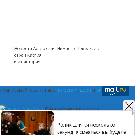
Новости Астрахани, Нижнего Поволжья,
стран Каспия
и их история
Подписывайтесь на нас в
Telegram
,
Дзен
и
Вк
©Астраханский листок.
i
(16+) Реестровая запись Роскомнадзора ЭЛ № ФС 77 - 75401
Ролик длится несколько
от 12.04.2019. Главный редактор Путилина Ирина
секунд, а смеяться вы будете