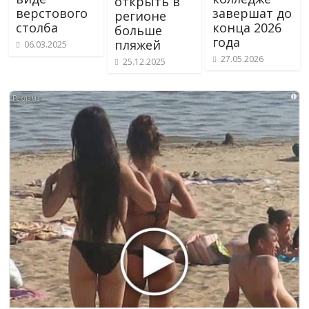
открыть в
верстового
завершат до
регионе
столба
конца 2026
больше
года
пляжей
06.03.2025
27.05.2026
25.12.2025
i