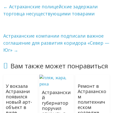
←
Астраханские полицейские задержали
торговца несуществующими товарами
Астраханские компании подписали важное
соглашение для развития коридора «Север —
Юг»
→
Вам также может понравиться
У вокзала
Ремонт в
Астрахани
Астраханско
Астрахански
появился
м
й
новый арт-
политехнич
губернатор
объект в
еском
поручил
виде
колледже