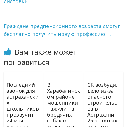
листовки
Граждане предпенсионного возраста смогут
бесплатно получить новую профессию
→
Вам также может
понравиться
Последний
В
СК возбудил
звонок для
Харабалинск
дело из-за
астрахански
ом районе
опасного
х
мошенники
строительст
школьников
нажили на
ва в
прозвучит
бродячих
Астрахани
24 мая
собаках
25-этажных
миллионы
высоток