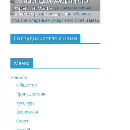
младенцем умерли его
07.08.2026
Редакция -АЛ-
брат и мать
06.08.2026
Редакция -АЛ-
Сотрудничество с нами
Меню
Новости
Общество
Происшествия
Культура
Экономика
Спорт
Каспий