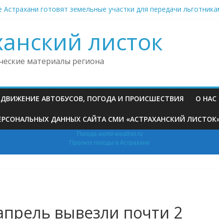
е Астрахани готовят земельные участки для передачи льготника
кая транспортная фирма набрала штрафов на дорогах более чем
ни двое подростков совершили серию преступлений
ханский листок
ни устроят просмотр мультфильма под открытым небом
ни вслед за погибшим на пожаре младенцем умерли его брат и м
ческие материалы региона
, ДВИЖЕНИЕ АВТОБУСОВ, ПОГОДА И ПРОИСШЕСТВИЯ
О НАС
РСОНАЛЬНЫХ ДАННЫХ САЙТА СМИ «АСТРАХАНСКИЙ ЛИСТОК» (H
Погода world-weather.ru
Прогноз погоды в Астрахани
 апрель вывезли почти 2