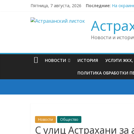
Skip
Пятница, 7 августа, 2026
Последние:
На окраин
to
Астраханс
content
В Астраха
Астра
В Астраха
В Астраха
Новости и истори
НОВОСТИ
ИСТОРИЯ
УСЛУГИ ЖКХ
ПОЛИТИКА ОБРАБОТКИ ПЕ
Новости
Общество
С улиц Астрахани за