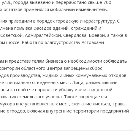
99 улиц города вывезено и переработано свыше 700
х остатков применялся мобильный измельчитель.
ия приводили в порядок городскую инфраструктуру. С
лнена помывка фасадов зданий, ограждений и
Советской, Адмиралтейской, Свердлова, Боевой, а также в
ом шоссе. Работа по благоустройству Астрахани
м и представителям бизнеса о необходимости соблюдать
ерритории областного центра запрещены сброс
одов производства, жидких и иных коммунальных отходов,
 вне специально отведенных мест. Лица, разместившие
аны за свой счет провести уборку и очистку данной
тивацию земельного участка. Также запрещается
мусора вне установленных мест, сжигание листьев, травы,
ание отходов, включая внутренние территории предприятий