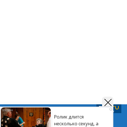
Подписывайтесь на нас в
Telegram
,
Дзен
и
Вк
i
Ролик длится
несколько секунд, а
©Астраханский листок.