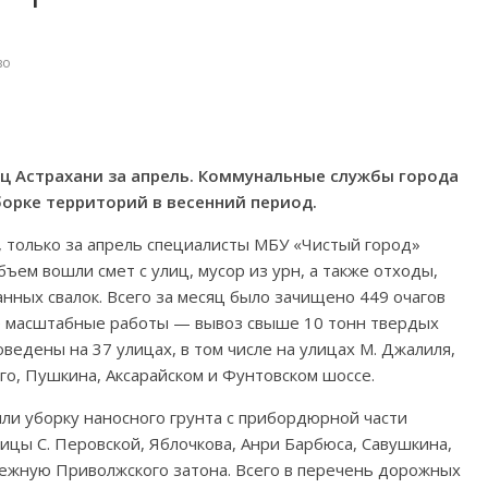
во
иц Астрахани за апрель. Коммунальные службы города
орке территорий в весенний период.
, только за апрель специалисты МБУ «Чистый город»
бъем вошли смет с улиц, мусор из урн, а также отходы,
ных свалок. Всего за месяц было зачищено 449 очагов
е масштабные работы — вывоз свыше 10 тонн твердых
ведены на 37 улицах, в том числе на улицах М. Джалиля,
го, Пушкина, Аксарайском и Фунтовском шоссе.
ли уборку наносного грунта с прибордюрной части
ицы С. Перовской, Яблочкова, Анри Барбюса, Савушкина,
режную Приволжского затона. Всего в перечень дорожных