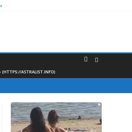
м
 на 400 тыс рублей
ать
TTPS://ASTRALIST.INFO)
i