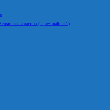
я
ханский листок» (https://astralist.info)