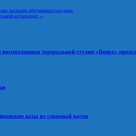
ощь жильцам обрушившегося дома
енькой астраханки
→
и воспитанники театральной студии «Вверх» пред
ки
японские вазы из слоновой кости