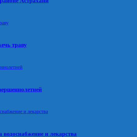
 районе Астрахани
жечь траву
овершеннолетней
 водоснабжение и лекарства