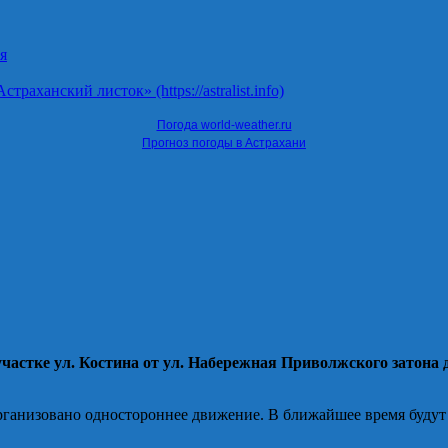
я
ханский листок» (https://astralist.info)
Погода world-weather.ru
Прогноз погоды в Астрахани
частке ул. Костина от ул. Набережная Приволжского затона 
 организовано одностороннее движение. В ближайшее время буду