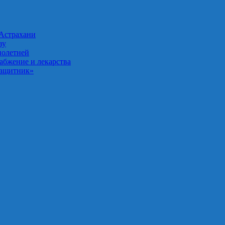
 Астрахани
ву
нолетней
абжение и лекарства
Защитник»