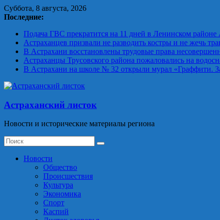
Skip
Суббота, 8 августа, 2026
to
Последние:
content
Подача ГВС прекратится на 11 дней в Ленинском районе
Астраханцев призвали не разводить костры и не жечь тра
В Астрахани восстановлены трудовые права несовершен
Астраханцы Трусовского района пожаловались на водосн
В Астрахани на школе № 32 открыли мурал «Граффити. 
Астраханский листок
Новости и исторические материалы региона
Новости
Общество
Происшествия
Культура
Экономика
Спорт
Каспий