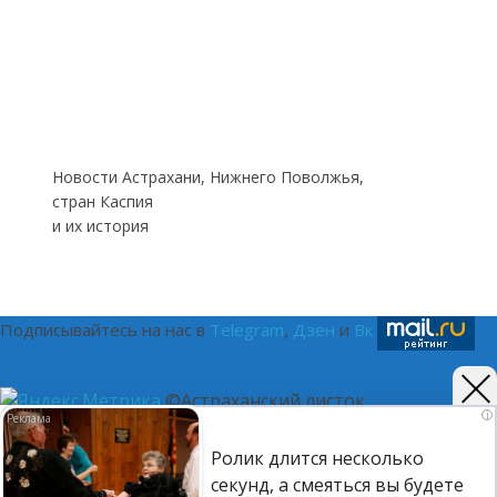
Новости Астрахани, Нижнего Поволжья,
стран Каспия
и их история
Подписывайтесь на нас в
Telegram
,
Дзен
и
Вк
©Астраханский листок.
i
(16+) Реестровая запись Роскомнадзора ЭЛ № ФС 77 - 75401
Ролик длится несколько
от 12.04.2019. Главный редактор Путилина Ирина
секунд, а смеяться вы будете