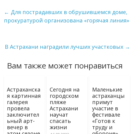
←
Для пострадавших в обрушившемся доме,
прокуратурой организована «горячая линия»
В Астрахани наградили лучших участковых
→
Вам также может понравиться
Астраханска
Сегодня на
Маленькие
я картинная
городском
астраханцы
галерея
пляже
примут
провела
Астрахани
участие в
заключител
научат
фестивале
ьный арт-
спасать
«Готов к
вечер в
жизни
труду и
этом сезоне
обороне»