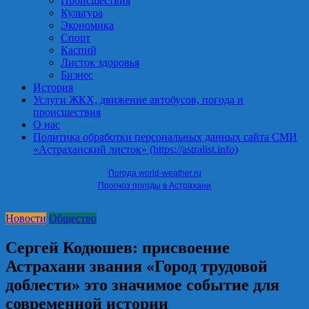
Происшествия
Культура
Экономика
Спорт
Каспий
Листок здоровья
Бизнес
История
Услуги ЖКХ, движение автобусов, погода и
происшествия
О нас
Политика обработки персональных данных сайта СМИ
«Астраханский листок» (https://astralist.info)
Погода world-weather.ru
Прогноз погоды в Астрахани
Новости
Общество
Сергей Кодюшев: присвоение
Астрахани звания «Город трудовой
доблести» это значимое событие для
современной истории