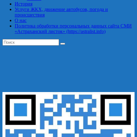
История
Услуги ЖКХ, движение автобусов, погода и
происшествия
О нас
Политика обработки персональных данных сайта СМИ
«Астраханский листок» (https://astralist.info)