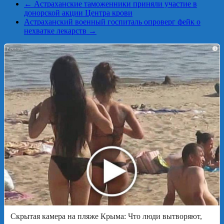
←
Астраханские таможенники приняли участие в
донорской акции Центра крови
Астраханский военный госпиталь опроверг фейк о
нехватке лекарств
→
i
Скрытая камера на пляже Крыма: Что люди вытворяют,