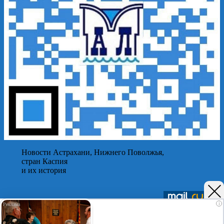
Новости Астрахани, Нижнего Поволжья,
стран Каспия
и их история
Подписывайтесь на нас в
Telegram
,
Дзен
и
Вк
i
©Астраханский листок.