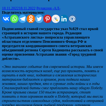
18.11.2022
18.11.2022
Редакция -АЛ-
Поделитесь материалом:
Подписанный главой государства указ №829 стал яркой
страницей в истории нашего города. Редакция
«Астраханского листка» попросила управляющего
областным отделением Пенсионного Фонда РФ и
председателя координационного совета ветеранских
объединений региона Сергея Кодюшева рассказать о своей
оценке присвоения Астрахани звания «Город трудовой
доблести».
«
Это значимое событие для современной истории. Мы имеем
возможность вернуться назад, еще раз признать, понять и
оценить в виде книг, поднятия и оживления исторических
материалов библиотек и архивов, роли подвига наших
земляков, наших предков, кто в суровые годы войны и в годы
Сталинградской битвы смог приблизить нашу общую Победу.
Кроме призыва свыше 150 тысяч астраханцев, стоит
помнить о том огромном вкладе в Победу, который мы внесли
строительством самоходных судов, подготовкой и отправкой
порядка миллионов банок рыбной продукции, огромном