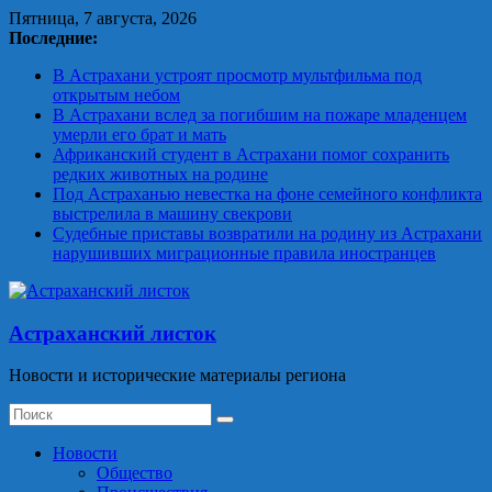
Skip
Пятница, 7 августа, 2026
to
Последние:
content
В Астрахани устроят просмотр мультфильма под
открытым небом
В Астрахани вслед за погибшим на пожаре младенцем
умерли его брат и мать
Африканский студент в Астрахани помог сохранить
редких животных на родине
Под Астраханью невестка на фоне семейного конфликта
выстрелила в машину свекрови
Судебные приставы возвратили на родину из Астрахани
нарушивших миграционные правила иностранцев
Астраханский листок
Новости и исторические материалы региона
Новости
Общество