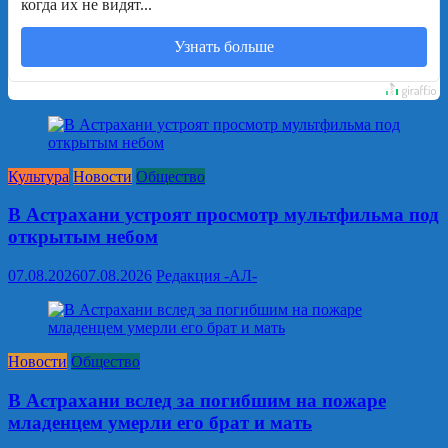
когда их не видят...
Узнать больше
Культура
Новости
Общество
В Астрахани устроят просмотр мультфильма под
открытым небом
07.08.2026
07.08.2026
Редакция -АЛ-
Новости
Общество
В Астрахани вслед за погибшим на пожаре
младенцем умерли его брат и мать