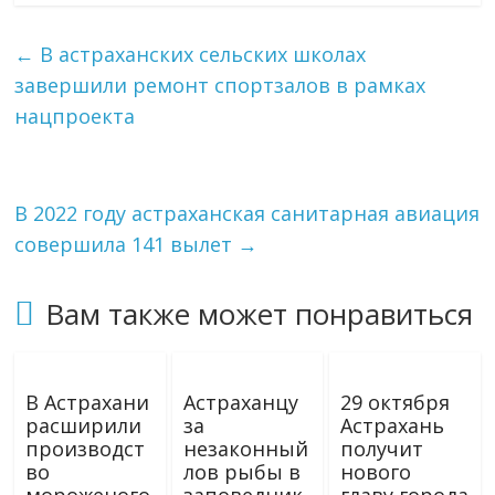
←
В астраханских сельских школах
завершили ремонт спортзалов в рамках
нацпроекта
В 2022 году астраханская санитарная авиация
совершила 141 вылет
→
Вам также может понравиться
В Астрахани
Астраханцу
29 октября
расширили
за
Астрахань
производст
незаконный
получит
во
лов рыбы в
нового