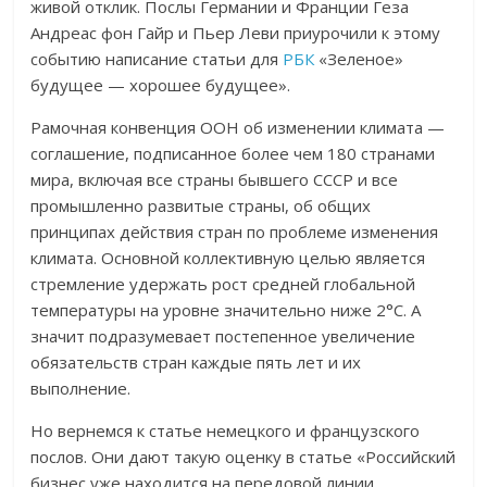
живой отклик. Послы Германии и Франции Геза
Андреас фон Гайр и Пьер Леви приурочили к этому
событию написание статьи для
РБК
«Зеленое»
будущее — хорошее будущее».
Рамочная конвенция ООН об изменении климата —
соглашение, подписанное более чем 180 странами
мира, включая все страны бывшего СССР и все
промышленно развитые страны, об общих
принципах действия стран по проблеме изменения
климата. Основной коллективную целью является
стремление удержать рост средней глобальной
температуры на уровне значительно ниже 2°C. А
значит подразумевает постепенное увеличение
обязательств стран каждые пять лет и их
выполнение.
Но вернемся к статье немецкого и французского
послов. Они дают такую оценку в статье «Российский
бизнес уже находится на передовой линии