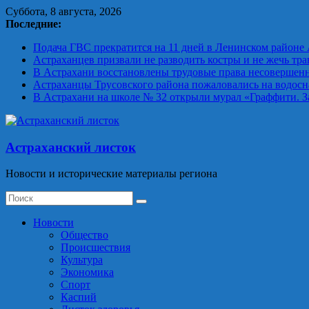
Skip
Суббота, 8 августа, 2026
to
Последние:
content
Подача ГВС прекратится на 11 дней в Ленинском районе
Астраханцев призвали не разводить костры и не жечь тра
В Астрахани восстановлены трудовые права несовершен
Астраханцы Трусовского района пожаловались на водосн
В Астрахани на школе № 32 открыли мурал «Граффити. 
Астраханский листок
Новости и исторические материалы региона
Новости
Общество
Происшествия
Культура
Экономика
Спорт
Каспий