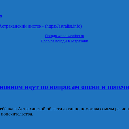
я
ханский листок» (https://astralist.info)
Погода world-weather.ru
Прогноз погоды в Астрахани
сновном идут по вопросам опеки и попеч
 ребёнка в Астраханской области активно помогала семьям реги
 попечительства.