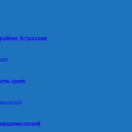
 районе Астрахани
жечь траву
овершеннолетней