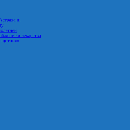
 Астрахани
ву
нолетней
абжение и лекарства
Защитник»