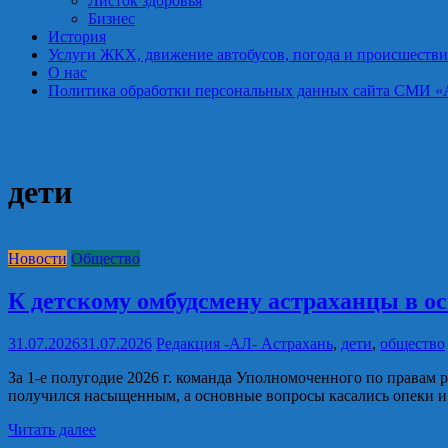
Листок здоровья
Бизнес
История
Услуги ЖКХ, движение автобусов, погода и происшестви
О нас
Политика обработки персональных данных сайта СМИ «Астра
дети
Новости
Общество
К детскому омбудсмену астраханцы в о
31.07.2026
31.07.2026
Редакция -АЛ-
Астрахань
,
дети
,
общество
За 1-е полугодие 2026 г. команда Уполномоченного по правам
получился насыщенным, а основные вопросы касались опеки и
Читать далее