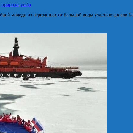
,
природа
,
рыба
бной молоди из отрезанных от большой воды участков ериков Б