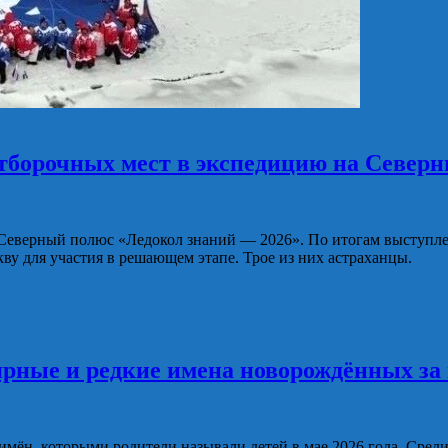
борочных мест в экспедицию на Север
Северный полюс «Ледокол знаний — 2026». По итогам выступле
ву для участия в решающем этапе. Трое из них астраханцы.
рные и редкие имена новорождённых за 
мён, которыми родители называли детей в мае 2026 года. Среди