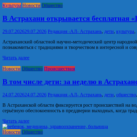
Культура
Новости
Общество
В Астрахани открывается бесплатная «
29.07.2026
29.07.2026
Редакция -АЛ-
Астрахань
,
дети
,
культура
,
Астраханский областной научно-методический центр народной 
познакомиться с традициями и творчеством в интересной и со
Читать далее
Новости
Общество
Происшествия
В том числе дети: за неделю в Астраха
24.07.2026
24.07.2026
Редакция -АЛ-
Астрахань
,
дети
,
общество
В Астраханской области фиксируется рост происшествий на вод
серьёзную обеспокоенность в преддверии выходных, когда тра
Читать далее
Новости
Общество