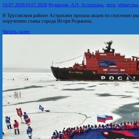
10.07.2026
10.07.2026
Редакция -АЛ-
Астрахань
,
дети
,
общество
В Трусовском районе Астрахани прошла акция по спасению ры
поручению главы города Игоря Редькина.
Читать далее