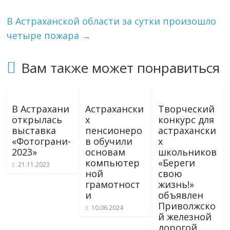
В Астраханской области за сутки произошло
четыре пожара
→
Вам также может понравиться
В Астрахани
Астрахански
Творческий
открылась
х
конкурс для
выставка
пенсионеро
астрахански
«Фотограни-
в обучили
х
2023»
основам
школьников
компьютер
«Береги
21.11.2023
ной
свою
грамотност
жизнь!»
и
объявлен
Приволжско
10.06.2024
й железной
дорогой