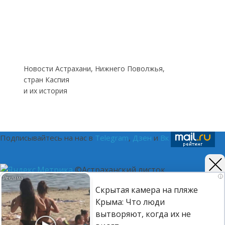
Новости Астрахани, Нижнего Поволжья,
стран Каспия
и их история
Подписывайтесь на нас в
Telegram
,
Дзен
и
Вк
©Астраханский листок.
i
Скрытая камера на пляже
(16+) Реестровая запись Роскомнадзора ЭЛ № ФС 77 - 75401
Крыма: Что люди
от 12.04.2019. Главный редактор Путилина Ирина
вытворяют, когда их не
Васильевна. Тел. 8-937-120-9050, e-mail: