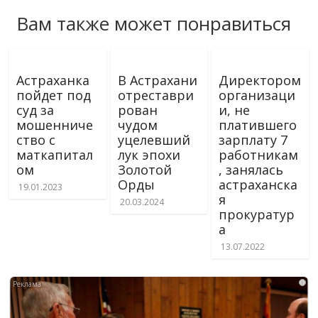
Вам также может понравиться
Астраханка
В Астрахани
Директором
пойдет под
отреставри
организаци
суд за
рован
и, не
мошенниче
чудом
платившего
ство с
уцелевший
зарплату 7
маткапитал
лук эпохи
работникам
ом
Золотой
, занялась
Орды
астраханска
19.01.2023
я
20.03.2024
прокуратур
а
13.07.2022
i