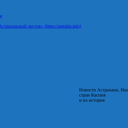
я
ханский листок» (https://astralist.info)
Новости Астрахани, Ни
стран Каспия
и их история