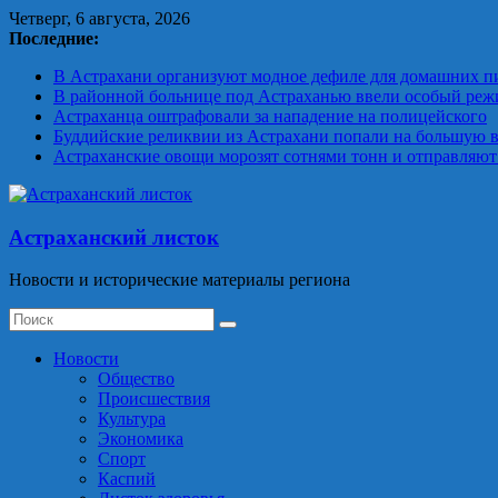
Skip
Четверг, 6 августа, 2026
to
Последние:
content
В Астрахани организуют модное дефиле для домашних п
В районной больнице под Астраханью ввели особый реж
Астраханца оштрафовали за нападение на полицейского
Буддийские реликвии из Астрахани попали на большую 
Астраханские овощи морозят сотнями тонн и отправляют
Астраханский листок
Новости и исторические материалы региона
Новости
Общество
Происшествия
Культура
Экономика
Спорт
Каспий