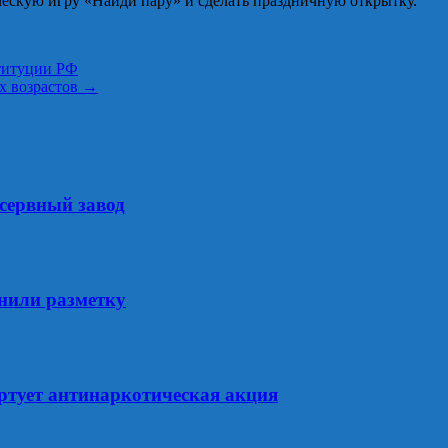
ческую игру «Найди пару» и сделать праздничную открытку.
титуции РФ
ех возрастов
→
сервный завод
енили разметку
артует антинаркотическая акция