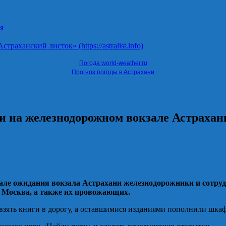
я
ханский листок» (https://astralist.info)
Погода world-weather.ru
Прогноз погоды в Астрахани
 на железнодорожном вокзале Астрахан
зале ожидания вокзала Астрахани железнодорожники и сотру
 Москва, а также их провожающих.
зять книги в дорогу, а оставшимися изданиями пополнили шкаф