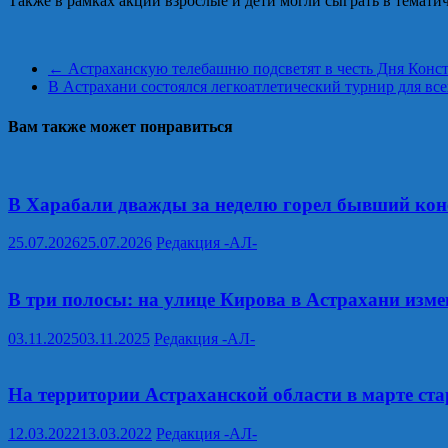
Также в рамках акции взрослые и дети могли сыграть в темати
←
Астраханскую телебашню подсветят в честь Дня Конс
В Астрахани состоялся легкоатлетический турнир для вс
Вам также может понравиться
В Харабали дважды за неделю горел бывший кон
25.07.2026
25.07.2026
Редакция -АЛ-
В три полосы: на улице Кирова в Астрахани изм
03.11.2025
03.11.2025
Редакция -АЛ-
На территории Астраханской области в марте ст
12.03.2022
13.03.2022
Редакция -АЛ-