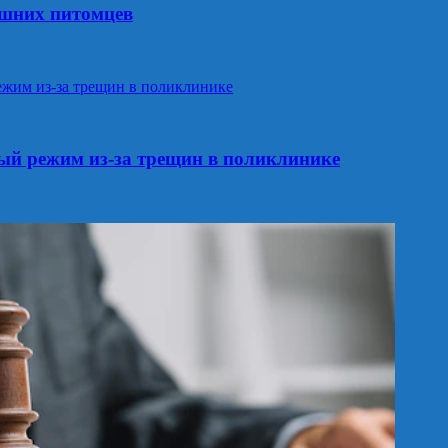
ашних питомцев
ый режим из‑за трещин в поликлинике