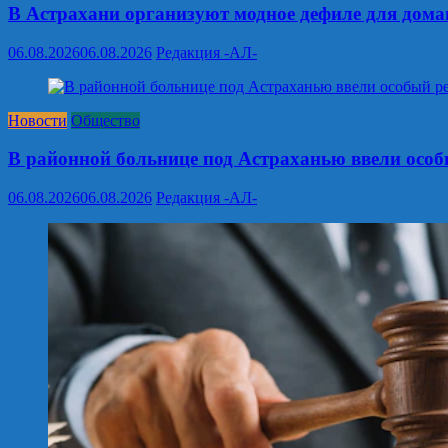
В Астрахани организуют модное дефиле для дом
06.08.2026
06.08.2026
Редакция -АЛ-
Новости
Общество
В районной больнице под Астраханью ввели особ
06.08.2026
06.08.2026
Редакция -АЛ-