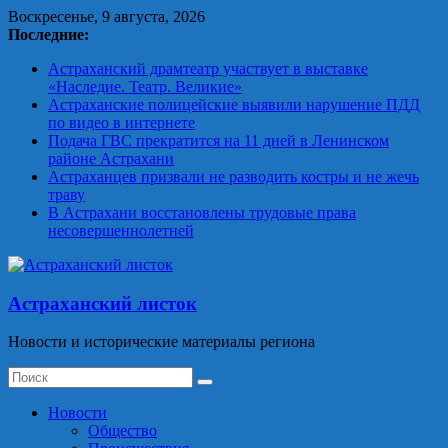
Skip
Воскресенье, 9 августа, 2026
to
Последние:
content
Астраханский драмтеатр участвует в выставке
«Наследие. Театр. Великие»
Астраханские полицейские выявили нарушение ПДД
по видео в интернете
Подача ГВС прекратится на 11 дней в Ленинском
районе Астрахани
Астраханцев призвали не разводить костры и не жечь
траву
В Астрахани восстановлены трудовые права
несовершеннолетней
Астраханский листок
Новости и исторические материалы региона
Новости
Общество