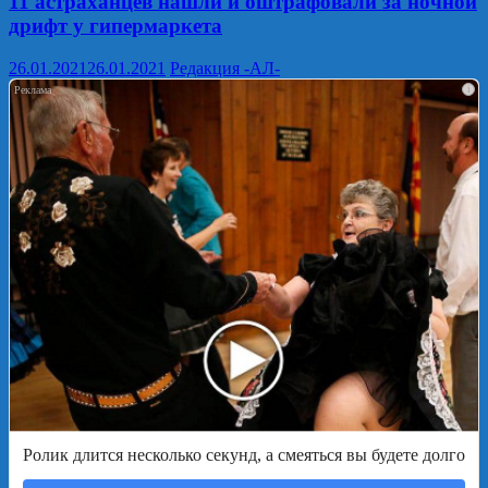
11 астраханцев нашли и оштрафовали за ночной
дрифт у гипермаркета
26.01.2021
26.01.2021
Редакция -АЛ-
i
Ролик длится несколько секунд, а смеяться вы будете долго