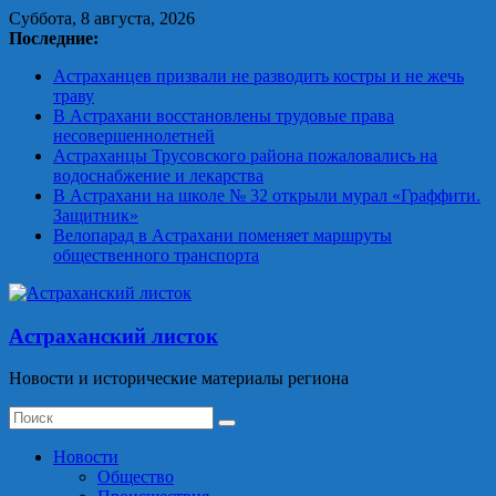
Skip
Суббота, 8 августа, 2026
to
Последние:
content
Астраханцев призвали не разводить костры и не жечь
траву
В Астрахани восстановлены трудовые права
несовершеннолетней
Астраханцы Трусовского района пожаловались на
водоснабжение и лекарства
В Астрахани на школе № 32 открыли мурал «Граффити.
Защитник»
Велопарад в Астрахани поменяет маршруты
общественного транспорта
Астраханский листок
Новости и исторические материалы региона
Новости
Общество