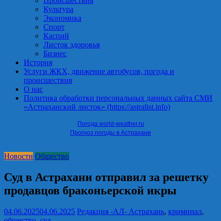
Происшествия
Культура
Экономика
Спорт
Каспий
Листок здоровья
Бизнес
История
Услуги ЖКХ, движение автобусов, погода и
происшествия
О нас
Политика обработки персональных данных сайта СМИ
«Астраханский листок» (https://astralist.info)
Погода world-weather.ru
Прогноз погоды в Астрахани
Новости
Общество
Суд в Астрахани отправил за решетку
продавцов браконьерской икры
04.06.2025
04.06.2025
Редакция -АЛ-
Астрахань
,
криминал
,
общество
,
суд