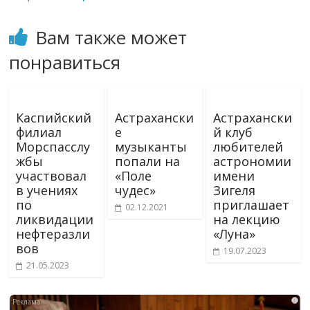
Вам также может
понравиться
Каспийский
Астрахански
Астрахански
филиал
е
й клуб
Морспасслу
музыканты
любителей
жбы
попали на
астрономии
участвовал
«Поле
имени
в учениях
чудес»
Зигеля
по
приглашает
02.12.2021
ликвидации
на лекцию
нефтеразли
«Луна»
вов
19.07.2023
21.05.2023
i