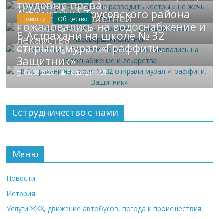
трудовые права
08.08.2026
Редакция -АЛ-
Астраханцы Трусовского района
несовершеннолетней
Новости
Общество
пожаловались на водоснабжение и
08.08.2026
Редакция -АЛ-
В Астрахани на школе № 32
лекарства
открыли мурал «Граффити.
08.08.2026
Редакция -АЛ-
Защитник»
08.08.2026
Редакция -АЛ-
Сотрудничество с нами
Меню
Новости
История
Услуги ЖКХ, движение автобусов, погода и происшествия