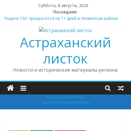
Skip
Суббота, 8 августа, 2026
to
Последние:
content
Подача ГВС прекратится на 11 дней в Ленинском районе
Астрахани
Астраханцев призвали не разводить костры и не жечь траву
Астраханский
В Астрахани восстановлены трудовые права
несовершеннолетней
Астраханцы Трусовского района пожаловались на
листок
водоснабжение и лекарства
В Астрахани на школе № 32 открыли мурал «Граффити.
Новости и исторические материалы региона
Защитник»
Погода world-weather.ru
Прогноз погоды в Астрахани