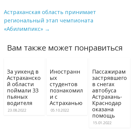
Астраханская область принимает
региональный этап чемпионата
«Абилимпикс»
→
Вам также может понравиться
За уикенд в
Иностранн
Пассажирам
Астраханско
ых
застрявшего
й области
студентов
в снегах
поймали 33
познакомил
автобуса
пьяных
и с
Астрахань-
водителя
Астраханью
Краснодар
оказана
23.08.2022
05.10.2022
помощь
15.01.2022