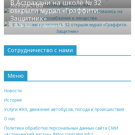
В Астрахани на школе № 32
лекарства
открыли мурал «Граффити.
08.08.2026
Редакция -АЛ-
Защитник»
08.08.2026
Редакция -АЛ-
Сотрудничество с нами
Меню
Новости
История
Услуги ЖКХ, движение автобусов, погода и происшествия
О нас
Политика обработки персональных данных сайта СМИ
«Астраханский листок» (https://astralist.info)