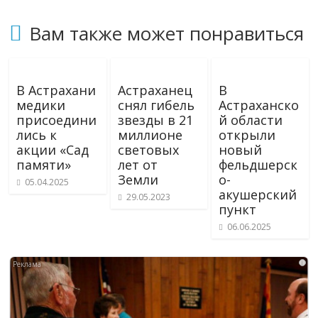
Вам также может понравиться
В Астрахани
Астраханец
В
медики
снял гибель
Астраханско
присоедини
звезды в 21
й области
лись к
миллионе
открыли
акции «Сад
световых
новый
памяти»
лет от
фельдшерск
Земли
о-
05.04.2025
акушерский
29.05.2023
пункт
06.06.2025
i