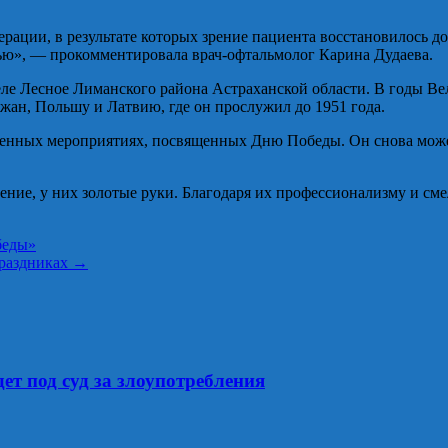
рации, в результате которых зрение пациента восстановилось до
ью», — прокомментировала врач-офтальмолог Карина Дудаева.
еле Лесное Лиманского района Астраханской области. В годы В
джан, Польшу и Латвию, где он прослужил до 1951 года.
твенных мероприятиях, посвященных Дню Победы. Он снова может
ение, у них золотые руки. Благодаря их профессионализму и см
беды»
праздниках
→
т под суд за злоупотребления