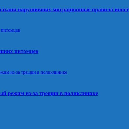
трахани нарушивших миграционные правила инос
ашних питомцев
ый режим из‑за трещин в поликлинике