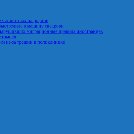
их животных на родине
выстрелила в машину свекрови
 нарушивших миграционные правила иностранцев
итомцев
им из‑за трещин в поликлинике