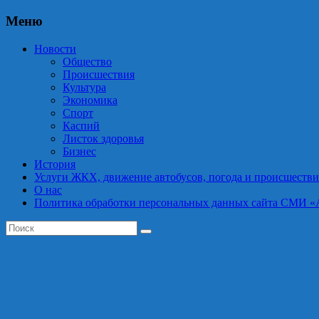
Меню
Новости
Общество
Происшествия
Культура
Экономика
Спорт
Каспий
Листок здоровья
Бизнес
История
Услуги ЖКХ, движение автобусов, погода и происшестви
О нас
Политика обработки персональных данных сайта СМИ «Астра