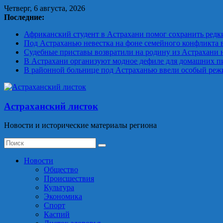
Skip
Четверг, 6 августа, 2026
to
Последние:
content
Африканский студент в Астрахани помог сохранить редк
Под Астраханью невестка на фоне семейного конфликта 
Судебные приставы возвратили на родину из Астрахани
В Астрахани организуют модное дефиле для домашних п
В районной больнице под Астраханью ввели особый реж
Астраханский листок
Новости и исторические материалы региона
Новости
Общество
Происшествия
Культура
Экономика
Спорт
Каспий