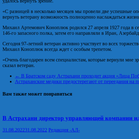
удалось вернуть зрение.
«С разницей в несколько месяцев мы провели две успешные опе
вернуть ветерану возможность полноценно наслаждаться жизн
Михаил Артемович Коноплюк родился 27 апреля 1927 года в с
146-го запасного полка, затем его направляли в Иран, Азербай
Сегодня 97-летний ветеран активно участвует во всех торжес
Михаил Коноплюк всегда ждет с особым трепетом.
«Очень благодарен всем специалистам, которые вернули мне зр
сказал ветеран.
←
В Братском саду Астрахани проходит акция «Лица По
Астраханские медики предостерегают от переедания на 
Вам также может понравиться
В Астрахани директор управляющей компании иде
31.08.2022
31.08.2022
Редакция -АЛ-