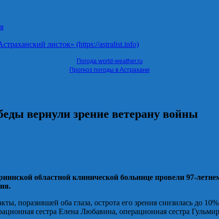
я
ханский листок» (https://astralist.info)
Погода world-weather.ru
Прогноз погоды в Астрахани
беды вернули зрение ветерану войны
риинской областной клинической больнице провели 97-летн
ия.
ты, поразившей оба глаза, острота его зрения снизилась до 10%
рационная сестра Елена Любавина, операционная сестра Гульмир