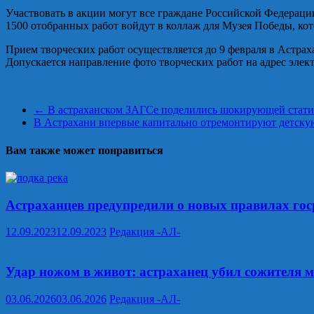
Участвовать в акции могут все граждане Российской Федерации 
1500 отобранных работ войдут в коллаж для Музея Победы, ко
Прием творческих работ осуществляется до 9 февраля в Астраха
Допускается направление фото творческих работ на адрес эле
←
В астраханском ЗАГСе поделились шокирующей стати
В Астрахани впервые капитально отремонтируют детску
Вам также может понравиться
Астраханцев предупредили о новых правилах го
12.09.2023
12.09.2023
Редакция -АЛ-
Удар ножом в живот: астраханец убил сожителя м
03.06.2026
03.06.2026
Редакция -АЛ-