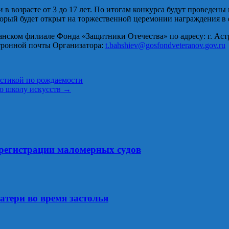
в возрасте от 3 до 17 лет. По итогам конкурса будут проведены
торый будет открыт на торжественной церемонии награждения в 
нском филиале Фонда «Защитники Отечества» по адресу: г. Астра
ктронной почты Организатора:
t.bahshiev@gosfondveteranov.gov.ru
стикой по рождаемости
ю школу искусств
→
срегистрации маломерных судов
атери во время застолья