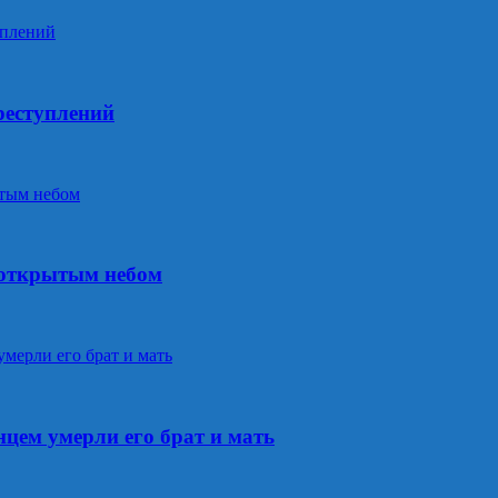
реступлений
 открытым небом
цем умерли его брат и мать