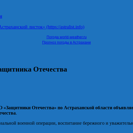
я
ханский листок» (https://astralist.info)
Погода world-weather.ru
Прогноз погоды в Астрахани
ащитника Отечества
 «Защитники Отечества» по Астраханской области объявляе
ечества
.
иальной военной операции, воспитание бережного и уважительн