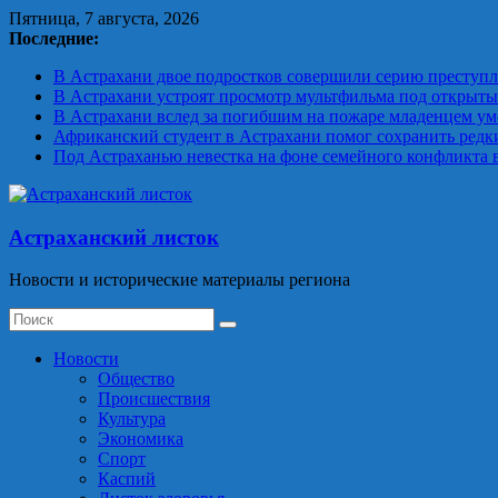
Skip
Пятница, 7 августа, 2026
to
Последние:
content
В Астрахани двое подростков совершили серию преступ
В Астрахани устроят просмотр мультфильма под открыт
В Астрахани вслед за погибшим на пожаре младенцем уме
Африканский студент в Астрахани помог сохранить редк
Под Астраханью невестка на фоне семейного конфликта 
Астраханский листок
Новости и исторические материалы региона
Новости
Общество
Происшествия
Культура
Экономика
Спорт
Каспий