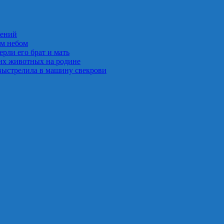
лений
ым небом
рли его брат и мать
их животных на родине
выстрелила в машину свекрови