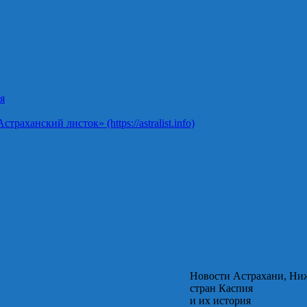
я
ханский листок» (https://astralist.info)
Новости Астрахани, Ни
стран Каспия
и их история