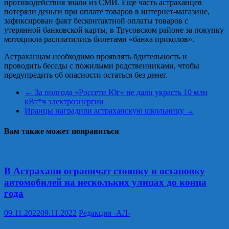
противодействия знали из СМИ. Еще часть астраханцев
потеряли деньги при оплате товаров в интернет-магазине,
зафиксирован факт бесконтактной оплаты товаров с
утерянной банковской карты, в Трусовском районе за покупку
мотоцикла расплатились билетами «банка приколов».
Астраханцам необходимо проявлять бдительность и
проводить беседы с пожилыми родственниками, чтобы
предупредить об опасности остаться без денег.
←
За полгода «Россети Юг» не дали украсть 10 млн
кВт*ч электроэнергии
Иранцы наградили астраханскую школьницу
→
Вам также может понравиться
В Астрахани ограничат стоянку и остановку
автомобилей на нескольких улицах до конца
года
09.11.2022
09.11.2022
Редакция -АЛ-