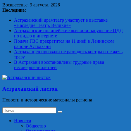
Skip
Воскресенье, 9 августа, 2026
to
Последние:
content
Астраханский драмтеатр участвует в выставке
«Наследие. Театр. Великие»
Астраханские полицейские выявили нарушение ПДД
по видео в интернете
Подача ГВС прекратится на 11 дней в Ленинском
районе Астрахани
Астраханцев призвали не разводить костры и не жечь
траву
В Астрахани восстановлены трудовые права
несовершеннолетней
Астраханский листок
Новости и исторические материалы региона
Новости
Общество