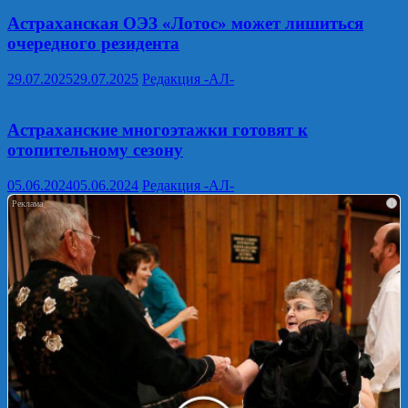
Астраханская ОЭЗ «Лотос» может лишиться
очередного резидента
29.07.2025
29.07.2025
Редакция -АЛ-
Астраханские многоэтажки готовят к
отопительному сезону
05.06.2024
05.06.2024
Редакция -АЛ-
i