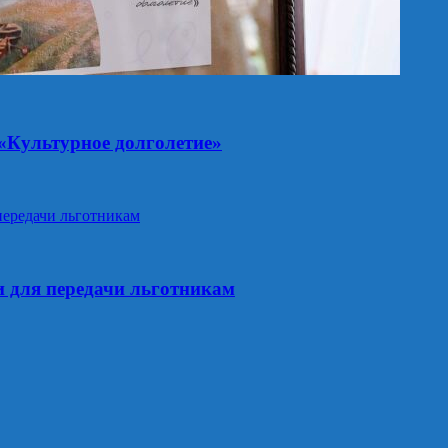
 «Культурное долголетие»
и для передачи льготникам