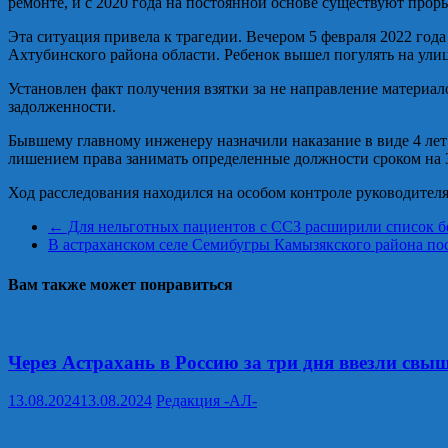
ремонте, и с 2020 года на постоянной основе существуют про
Эта ситуация привела к трагедии. Вечером 5 февраля 2022 года
Ахтубинского района области. Ребенок вышел погулять на улиц
Установлен факт получения взятки за не направление материа
задолженности.
Бывшему главному инженеру назначили наказание в виде 4 лет
лишением права занимать определенные должности сроком на 3
Ход расследования находился на особом контроле руководител
←
Для нельготных пациентов с ССЗ расширили список б
В астраханском селе Семибугры Камызякского района п
Вам также может понравиться
Через Астрахань в Россию за три дня ввезли свыш
13.08.2024
13.08.2024
Редакция -АЛ-