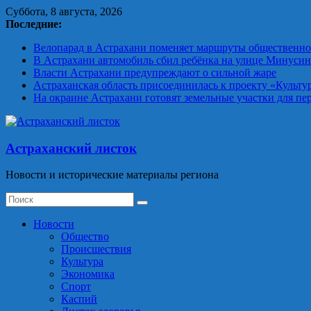
Skip
Суббота, 8 августа, 2026
to
Последние:
content
Велопарад в Астрахани поменяет маршруты общественно
В Астрахани автомобиль сбил ребёнка на улице Минуси
Власти Астрахани предупреждают о сильной жаре
Астраханская область присоединилась к проекту «Культу
На окраине Астрахани готовят земельные участки для пе
Астраханский листок
Новости и исторические материалы региона
Новости
Общество
Происшествия
Культура
Экономика
Спорт
Каспий