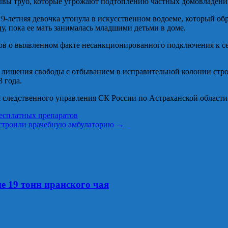
рывы труб, которые угрожают подтоплению частных домовладени
 9-летняя девочка утонула в искусственном водоеме, который обр
у, пока ее мать занималась младшими детьми в доме.
лов о выявленном факте несанкционированного подключения к с
 лишения свободы с отбыванием в исправительной колонии стро
 года.
я следственного управления СК России по Астраханской област
есплатных препаратов
остроили врачебную амбулаторию
→
е 19 тонн иранского чая