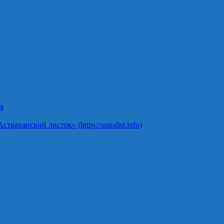
я
ханский листок» (https://astralist.info)