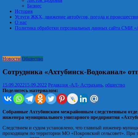
Листок здоровья
Бизнес
История
Услуги ЖКХ, движение автобусов, погода и происшестви
О нас
Политика обработки персональных данных сайта СМИ «Астра
Новости
Общество
Сотрудника «Ахтубинск-Водоканал» отп
15.09.2022
15.09.2022
Редакция -АЛ-
Астрахань
,
общество
Поделитесь материалом:
Собранные Ахтубинским межрайонным следственным отдело
инженера муниципального унитарного предприятия «Ахтуби
Следствием и судом установлено, что главный инженер муниц
проходящем по территории МО «Покровский сельсовет». При э