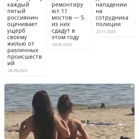
каждый
ремонтиру
нападении
пятый
ют 11
на
россиянин
мостов — 5
сотрудника
оценивает
из них
полиции
ущерб
сдадут в
23.11.2025
своему
этом году
жилью от
04.05.2026
различных
происшеств
ий
28.09.2023
i