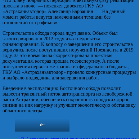
«По плану подрядчик переходит в активную фазу реализации
проекта в июле, — поясняет директор ГКУ АО
«Астраханьавтодор» Александр Барбашин. — На данный
момент работы ведутся намеченными темпами без
отклонений от графиков».
Строительства обхода города ждут давно. Объект был
законсервирован в 2012 году из-за недостатка
финансирования. К вопросу о завершении его строительства
вернулись после поступивших поручений Президента в 2019
году. За это время была скорректирована проектная
документация, которая прошла госэкспертизу. А после
поступления первого же транша из федерального бюджета,
ГКУ АО «Астраханьавтодор» провело конкурсные процедуры
и выбрало подрядчика для завершения работ.
Введение в эксплуатацию Восточного обхода позволит
вывести транзитный поток автотранспорта из левобережной
части Астрахани, обеспечить сохранность городских дорог,
снизив на них нагрузку и улучшит экологическую обстановку
областного центра.
rbt