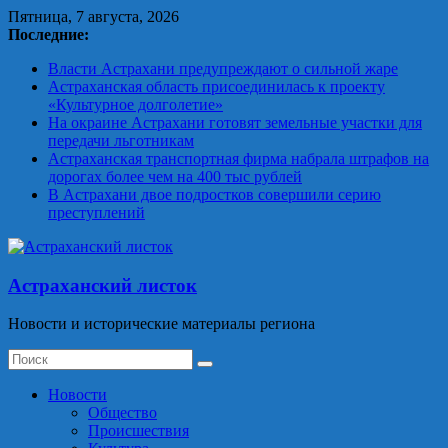
Skip
Пятница, 7 августа, 2026
to
Последние:
content
Власти Астрахани предупреждают о сильной жаре
Астраханская область присоединилась к проекту
«Культурное долголетие»
На окраине Астрахани готовят земельные участки для
передачи льготникам
Астраханская транспортная фирма набрала штрафов на
дорогах более чем на 400 тыс рублей
В Астрахани двое подростков совершили серию
преступлений
Астраханский листок
Новости и исторические материалы региона
Новости
Общество
Происшествия