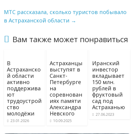
МТС рассказала, сколько туристов побывало
в Астраханской области
→
Вам также может понравиться
В
Астраханцы
Иранский
Астраханско
выступят в
инвестор
й области
Санкт-
вкладывает
активно
Петербурге
150 млн.
поддержива
на
рублей в
ют
соревнован
фруктовый
трудоустрой
иях памяти
сад под
ство
Александра
Астраханью
молодёжи
Невского
27.06.2023
23.01.2026
10.09.2025