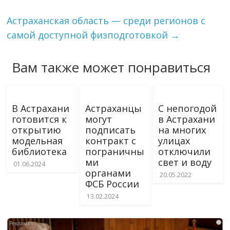
Астраханская область — среди регионов с
самой доступной физподготовкой
→
Вам также может понравиться
В Астрахани
Астраханцы
С непогодой
готовится к
могут
в Астрахани
открытию
подписать
на многих
модельная
контракт с
улицах
библиотека
пограничны
отключили
ми
свет и воду
01.06.2024
органами
20.05.2022
ФСБ России
13.02.2024
i