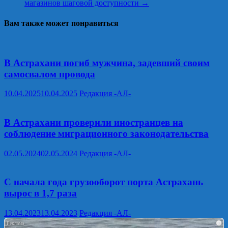
магазинов шаговой доступности
→
Вам также может понравиться
В Астрахани погиб мужчина, задевший своим
самосвалом провода
10.04.2025
10.04.2025
Редакция -АЛ-
В Астрахани проверили иностранцев на
соблюдение миграционного законодательства
02.05.2024
02.05.2024
Редакция -АЛ-
С начала года грузооборот порта Астрахань
вырос в 1,7 раза
13.04.2023
13.04.2023
Редакция -АЛ-
i