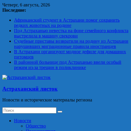
Skip
Четверг, 6 августа, 2026
to
Последние:
content
Африканский студент в Астрахани помог сохранить
редких животных на родине
Под Астраханью невестка на фоне семейного конфликта
выстрелила в машину свекрови
Судебные приставы возвратили на родину из Астрахани
нарушивших миграционные правила иностранцев
В Астрахани организуют модное дефиле для домашних
питомцев
В районной больнице под Астраханью ввели особый
режим из‑за трещин в поликлинике
Астраханский листок
Новости и исторические материалы региона
Новости
Общество