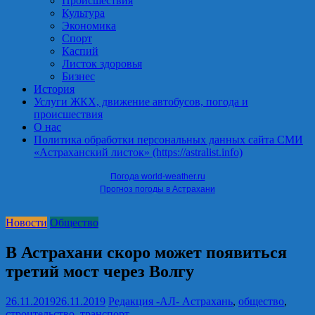
Происшествия
Культура
Экономика
Спорт
Каспий
Листок здоровья
Бизнес
История
Услуги ЖКХ, движение автобусов, погода и
происшествия
О нас
Политика обработки персональных данных сайта СМИ
«Астраханский листок» (https://astralist.info)
Погода world-weather.ru
Прогноз погоды в Астрахани
Новости
Общество
В Астрахани скоро может появиться
третий мост через Волгу
26.11.2019
26.11.2019
Редакция -АЛ-
Астрахань
,
общество
,
строительство
,
транспорт