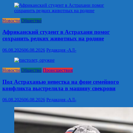
Новости
Общество
Африканский студент в Астрахани помог
сохранить редких животных на родине
06.08.2026
06.08.2026
Редакция -АЛ-
Новости
Общество
Происшествия
Под Астраханью невестка на фоне семейного
конфликта выстрелила в машину свекрови
06.08.2026
06.08.2026
Редакция -АЛ-