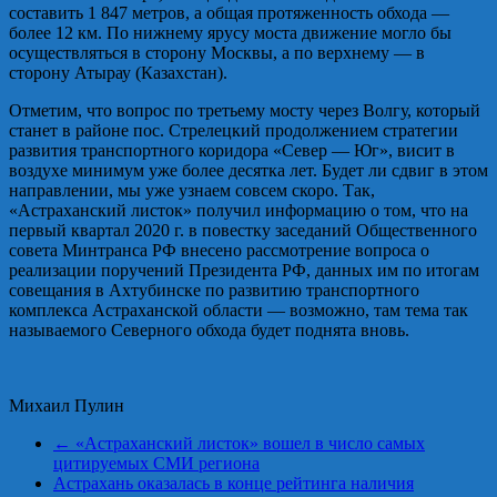
составить 1 847 метров, а общая протяженность обхода —
более 12 км. По нижнему ярусу моста движение могло бы
осуществляться в сторону Москвы, а по верхнему — в
сторону Атырау (Казахстан).
Отметим, что вопрос по третьему мосту через Волгу, который
станет в районе пос. Стрелецкий продолжением стратегии
развития транспортного коридора «Север — Юг», висит в
воздухе минимум уже более десятка лет. Будет ли сдвиг в этом
направлении, мы уже узнаем совсем скоро. Так,
«Астраханский листок» получил информацию о том, что на
первый квартал 2020 г. в повестку заседаний Общественного
совета Минтранса РФ внесено рассмотрение вопроса о
реализации поручений Президента РФ, данных им по итогам
совещания в Ахтубинске по развитию транспортного
комплекса Астраханской области — возможно, там тема так
называемого Северного обхода будет поднята вновь.
Михаил Пулин
←
«Астраханский листок» вошел в число самых
цитируемых СМИ региона
Астрахань оказалась в конце рейтинга наличия