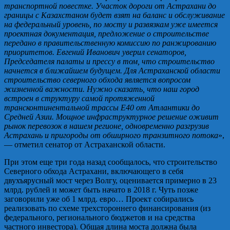
транспортной повестке. Участок дороги от Астрахани до
границы с Казахстаном будет взят на баланс и обслуживание
на федеральный уровень, по мосту и развязкам уже имеется
проектная документация, предложение о строительстве
передано в правительственную комиссию по ранжированию
приоритетов. Евгений Иванович уверил сенаторов,
Председателя палаты и прессу в том, что строительство
начнется в ближайшем будущем. Для Астраханской области
строительство северного обхода является вопросом
жизненной важности. Нужно сказать, что наш город
встроен в структуру самой протяженной
трансконтинентальной трассы Е40 от Атлантики до
Средней Азии. Мощное инфраструктурное решение оживит
рынок перевозок в нашем регионе, одновременно разгрузив
Астрахань и пригороды от обширного транзитного потока
»,
— отметил сенатор от Астраханской области.
При этом еще три года назад сообщалось, что строительство
Северного обхода Астрахани, включающего в себя
двухъярусный мост через Волгу, оценивается примерно в 23
млрд. рублей и может быть начато в 2018 г. Чуть позже
заговорили уже об 1 млрд. евро… Проект собирались
реализовать по схеме трехстороннего финансирования (из
федерального, регионального бюджетов и на средства
частного инвестора). Общая длина моста должна была