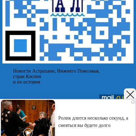
Новости Астрахани, Нижнего Поволжья,
стран Каспия
и их история
Подписывайтесь на нас в
Telegram
,
Дзен
и
Вк
i
©Астраханский листок.
Ролик длится несколько секунд, а
(16+) Реестровая запись Роскомнадзора ЭЛ № ФС 77 - 75401
смеяться вы будете долго
от 12.04.2019. Главный редактор Путилина Ирина
Васильевна. Тел. 8-937-120-9050, e-mail: astralist.info@yandex.ru