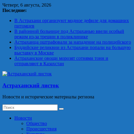
Skip
Четверг, 6 августа, 2026
to
Последние:
content
В Астрахани организуют модное дефиле для домашних
питомцев
В районной больнице под Астраханью ввели особый
режим из‑за трещин в поликлинике
Астраханца оштрафовали за нападение на полицейского
Буддийские реликвии из Астрахани попали на большую
выставку в Москве
Астраханские овощи морозят сотнями тонн и
отправляют в Казахстан
Астраханский листок
Новости и исторические материалы региона
Новости
Общество
Происшествия