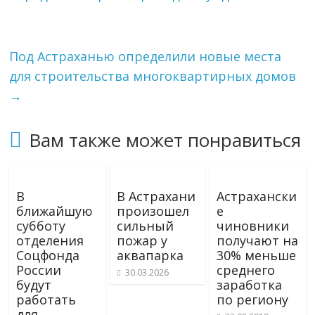
Под Астраханью определили новые места
для строительства многоквартирных домов
→
Вам также может понравиться
В
В Астрахани
Астрахански
ближайшую
произошел
е
субботу
сильный
чиновники
отделения
пожар у
получают на
Соцфонда
аквапарка
30% меньше
России
среднего
30.03.2026
будут
заработка
работать
по региону
для