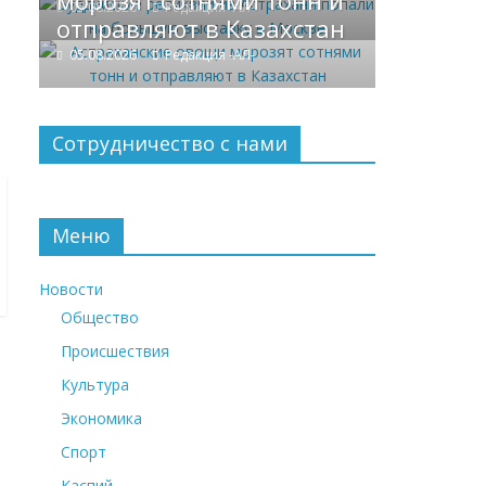
морозят сотнями тонн и
05.08.2026
Редакция -АЛ-
отправляют в Казахстан
05.08.2026
Редакция -АЛ-
Сотрудничество с нами
Меню
Новости
Общество
Происшествия
Культура
Экономика
Спорт
Каспий