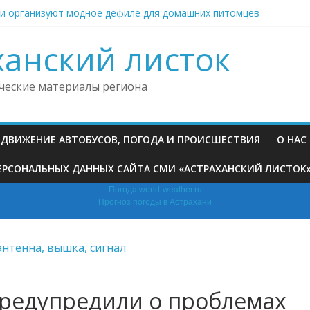
ни организуют модное дефиле для домашних питомцев
 больнице под Астраханью ввели особый режим из‑за трещин в
а оштрафовали за нападение на полицейского
ханский листок
 реликвии из Астрахани попали на большую выставку в Москве
ие овощи морозят сотнями тонн и отправляют в Казахстан
ческие материалы региона
, ДВИЖЕНИЕ АВТОБУСОВ, ПОГОДА И ПРОИСШЕСТВИЯ
О НАС
РСОНАЛЬНЫХ ДАННЫХ САЙТА СМИ «АСТРАХАНСКИЙ ЛИСТОК» (H
Погода world-weather.ru
Прогноз погоды в Астрахани
предупредили о проблемах