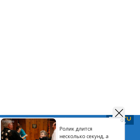
Подписывайтесь на нас в
Telegram
,
Дзен
и
Вк
i
Ролик длится
несколько секунд, а
©Астраханский листок.