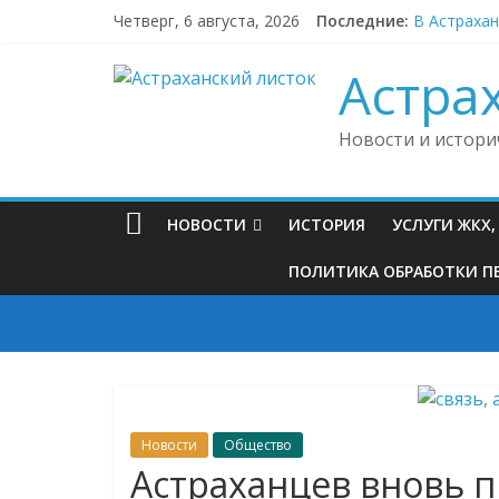
Skip
Четверг, 6 августа, 2026
Последние:
В Астраха
to
В районной
content
Астраханц
Астра
Буддийские
Астраханск
Новости и истори
НОВОСТИ
ИСТОРИЯ
УСЛУГИ ЖКХ
ПОЛИТИКА ОБРАБОТКИ ПЕ
Новости
Общество
Астраханцев вновь 