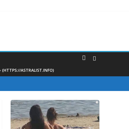
 поликлинике
TTPS://ASTRALIST.INFO)
i