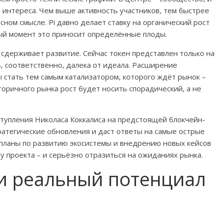
интереса. Чем выше активность участников, тем быстрее
сном смысле. Pi давно делает ставку на органический рост
ный момент это приносит определённые плоды.
 сдерживает развитие. Сейчас токен представлен только на
, соответственно, далека от идеала. Расширение
ы стать тем самым катализатором, которого ждёт рынок –
торичного рынка рост будет носить спорадический, а не
тупления Николаса Коккалиса на предстоящей блокчейн-
ратегические обновления и даст ответы на самые острые
 планы по развитию экосистемы и внедрению новых кейсов
зу проекта – и серьёзно отразиться на ожиданиях рынка.
 и реальный потенциал