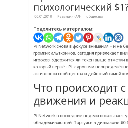
психологический $1
06.01.2019
Редакция -АЛ-
общество
Поделитесь материалом:
Pi Network снова в фокусе внимания – и не 
громких альткоинов, сегодня привлекает вн
игроков. Удержится ли токен выше отметки 
который вернёт PI к уровням неопределённо
активности сообщества и действий самой ко
Что происходит с
движения и реак
Pi Network в последние недели показывает 
обнадёживающей. Торгуясь в диапазоне $0.6