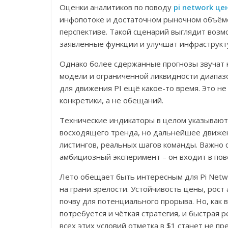
Оценки аналитиков по поводу
pi network це
инфопотоке и достаточном рыночном объёме
перспективе. Такой сценарий выглядит возм
заявленные функции и улучшат инфраструкт
Однако более сдержанные прогнозы звучат 
модели и ограниченной ликвидности диапаз
для движения PI ещё какое-то время. Это не
конкретики, а не обещаний.
Технические индикаторы в целом указывают
восходящего тренда, но дальнейшее движен
листингов, реальных шагов команды. Важно о
амбициозный эксперимент – он входит в по
Лето обещает быть интересным для Pi Netwo
на грани зрелости. Устойчивость цены, рост
почву для потенциального прорыва. Но, как 
потребуется и чёткая стратегия, и быстрая 
всех этих условий отметка в $1 станет не п