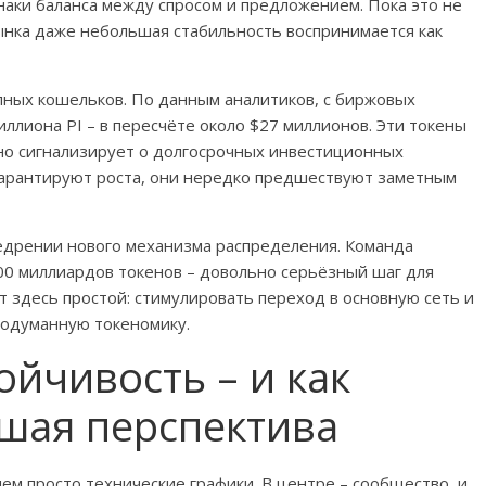
аки баланса между спросом и предложением. Пока это не
ынка даже небольшая стабильность воспринимается как
пных кошельков. По данным аналитиков, с биржовых
ллиона PI – в пересчёте около $27 миллионов. Эти токены
чно сигнализирует о долгосрочных инвестиционных
 гарантируют роста, они нередко предшествуют заметным
едрении нового механизма распределения. Команда
00 миллиардов токенов – довольно серьёзный шаг для
т здесь простой: стимулировать переход в основную сеть и
родуманную токеномику.
ойчивость – и как
шая перспектива
ем просто технические графики. В центре – сообщество, и