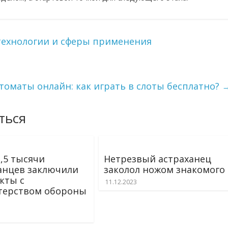
 технологии и сферы применения
томаты онлайн: как играть в слоты бесплатно?
ться
2,5 тысячи
Нетрезвый астраханец
анцев заключили
заколол ножом знакомого
кты с
11.12.2023
терством обороны