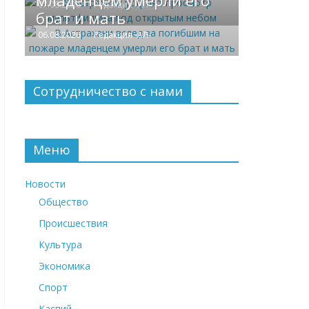
младенцем умерли его
07.08.2026
Редакция -АЛ-
брат и мать
06.08.2026
Редакция -АЛ-
Сотрудничество с нами
Меню
Новости
Общество
Происшествия
Культура
Экономика
Спорт
Каспий