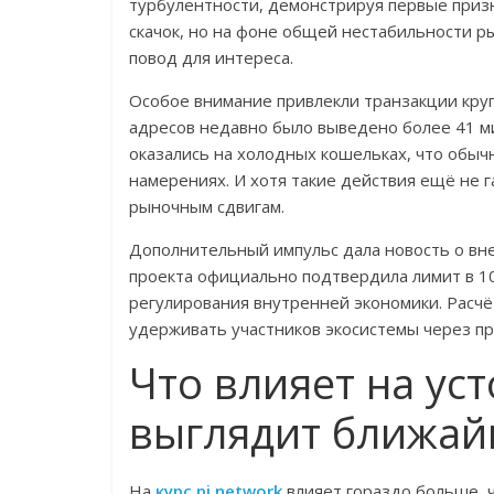
турбулентности, демонстрируя первые призн
скачок, но на фоне общей нестабильности р
повод для интереса.
Особое внимание привлекли транзакции кру
адресов недавно было выведено более 41 ми
оказались на холодных кошельках, что обы
намерениях. И хотя такие действия ещё не
рыночным сдвигам.
Дополнительный импульс дала новость о вн
проекта официально подтвердила лимит в 1
регулирования внутренней экономики. Расчё
удерживать участников экосистемы через п
Что влияет на уст
выглядит ближай
На
курс pi network
влияет гораздо больше, ч