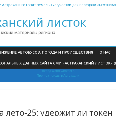
е Астрахани готовят земельные участки для передачи льготника
кая транспортная фирма набрала штрафов на дорогах более чем
ни двое подростков совершили серию преступлений
ханский листок
ни устроят просмотр мультфильма под открытым небом
ни вслед за погибшим на пожаре младенцем умерли его брат и м
ческие материалы региона
ДВИЖЕНИЕ АВТОБУСОВ, ПОГОДА И ПРОИСШЕСТВИЯ
О НАС
ОНАЛЬНЫХ ДАННЫХ САЙТА СМИ «АСТРАХАНСКИЙ ЛИСТОК» (HTT
Погода world-weather.ru
Прогноз погоды в Астрахани
а лето-25: удержит ли токен