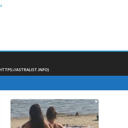
м
 на 400 тыс рублей
ать
PS://ASTRALIST.INFO)
i