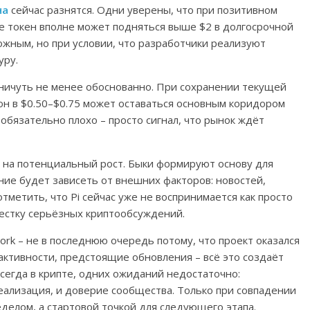
на
сейчас разнятся. Одни уверены, что при позитивном
 токен вполне может подняться выше $2 в долгосрочной
ожным, но при условии, что разработчики реализуют
уру.
ничуть не менее обоснованно. При сохранении текущей
он в $0.50–$0.75 может оставаться основным коридором
 обязательно плохо – просто сигнал, что рынок ждёт
 на потенциальный рост. Быки формируют основу для
ие будет зависеть от внешних факторов: новостей,
тметить, что Pi сейчас уже не воспринимается как просто
вестку серьёзных криптообсуждений.
rk – не в последнюю очередь потому, что проект оказался
 активности, предстоящие обновления – всё это создаёт
всегда в крипте, одних ожиданий недостаточно:
реализация, и доверие сообщества. Только при совпадении
ределом, а стартовой точкой для следующего этапа.