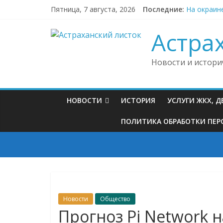
Skip
Пятница, 7 августа, 2026
Последние:
На окраин
to
Астраханс
content
В Астраха
Астра
В Астраха
В Астраха
Новости и истори
НОВОСТИ
ИСТОРИЯ
УСЛУГИ ЖКХ, 
ПОЛИТИКА ОБРАБОТКИ ПЕРС
Новости
Общество
Прогноз Pi Network н