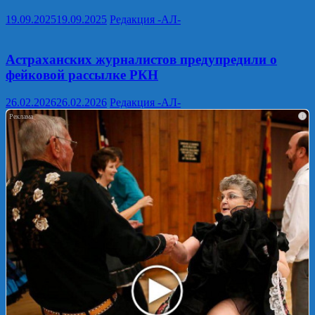
19.09.2025
19.09.2025
Редакция -АЛ-
Астраханских журналистов предупредили о
фейковой рассылке РКН
26.02.2026
26.02.2026
Редакция -АЛ-
i