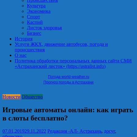
Происшествия
Культура
Экономика
Спорт
Каспий
Листок здоровья
Бизнес
История
Услуги ЖКХ, движение автобусов, погода и
происшествия
О нас
Политика обработки персональных данных сайта СМИ
«Астраханский листок» (https://astralist.info)
Погода world-weather.ru
Прогноз погоды в Астрахани
Новости
Общество
Игровые автоматы онлайн: как играть
в слоты бесплатно?
07.01.2019
29.11.2022
Редакция -АЛ-
Астрахань
,
досуг
,
общество