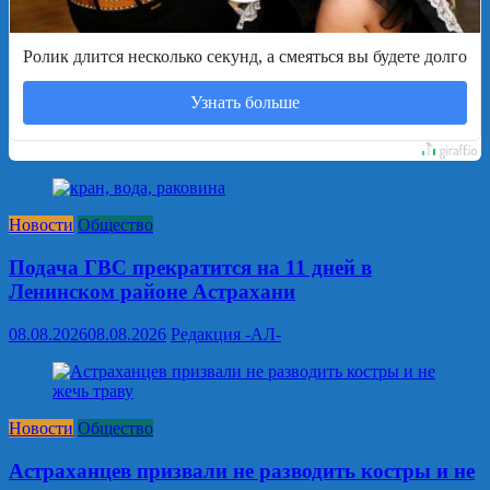
Ролик длится несколько секунд, а смеяться вы будете долго
Узнать больше
Новости
Общество
Подача ГВС прекратится на 11 дней в
Ленинском районе Астрахани
08.08.2026
08.08.2026
Редакция -АЛ-
Новости
Общество
Астраханцев призвали не разводить костры и не