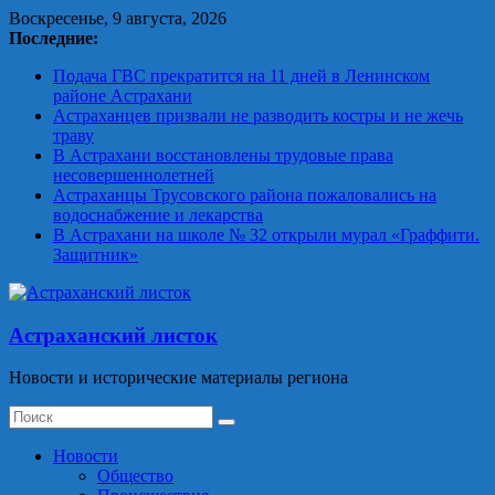
Skip
Воскресенье, 9 августа, 2026
to
Последние:
content
Подача ГВС прекратится на 11 дней в Ленинском
районе Астрахани
Астраханцев призвали не разводить костры и не жечь
траву
В Астрахани восстановлены трудовые права
несовершеннолетней
Астраханцы Трусовского района пожаловались на
водоснабжение и лекарства
В Астрахани на школе № 32 открыли мурал «Граффити.
Защитник»
Астраханский листок
Новости и исторические материалы региона
Новости
Общество