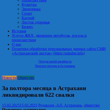
Происшествия
Культура
Экономика
Спорт
Каспий
Листок здоровья
Бизнес
История
Услуги ЖКХ, движение автобусов, погода и
происшествия
О нас
Политика обработки персональных данных сайта СМИ
«Астраханский листок» (https://astralist.info)
Погода world-weather.ru
Прогноз погоды в Астрахани
Новости
Общество
За полтора месяца в Астрахани
ликвидировали 622 свалки
15.02.2025
15.02.2025
Редакция -АЛ-
Астрахань
,
общество
Поделитесь материалом: