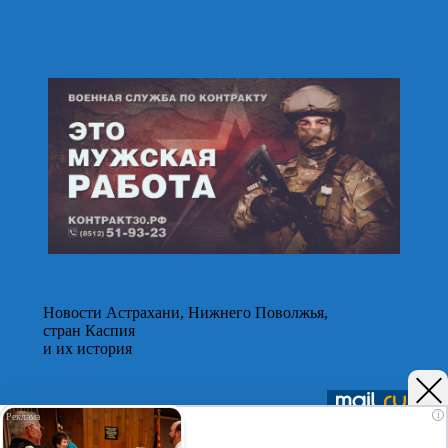
Новости Астрахани, Нижнего Поволжья,
стран Каспия
и их история
Подписывайтесь на нас в
Telegram
,
Дзен
и
Вк
i