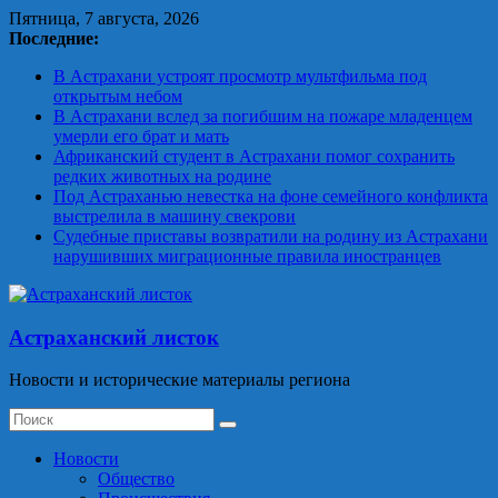
Skip
Пятница, 7 августа, 2026
to
Последние:
content
В Астрахани устроят просмотр мультфильма под
открытым небом
В Астрахани вслед за погибшим на пожаре младенцем
умерли его брат и мать
Африканский студент в Астрахани помог сохранить
редких животных на родине
Под Астраханью невестка на фоне семейного конфликта
выстрелила в машину свекрови
Судебные приставы возвратили на родину из Астрахани
нарушивших миграционные правила иностранцев
Астраханский листок
Новости и исторические материалы региона
Новости
Общество