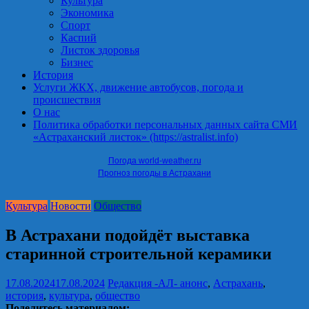
Культура
Экономика
Спорт
Каспий
Листок здоровья
Бизнес
История
Услуги ЖКХ, движение автобусов, погода и
происшествия
О нас
Политика обработки персональных данных сайта СМИ
«Астраханский листок» (https://astralist.info)
Погода world-weather.ru
Прогноз погоды в Астрахани
Культура
Новости
Общество
В Астрахани подойдёт выставка
старинной строительной керамики
17.08.2024
17.08.2024
Редакция -АЛ-
анонс
,
Астрахань
,
история
,
культура
,
общество
Поделитесь материалом: