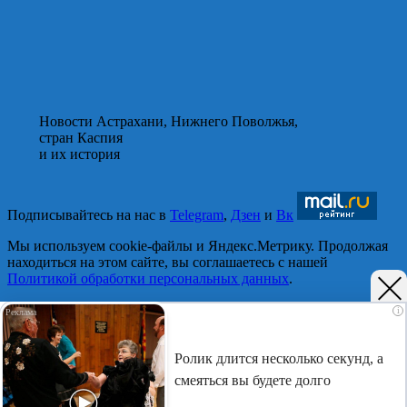
Новости Астрахани, Нижнего Поволжья,
стран Каспия
и их история
Подписывайтесь на нас в
Telegram
,
Дзен
и
Вк
Мы используем cookie-файлы и Яндекс.Метрику. Продолжая
находиться на этом сайте, вы соглашаетесь с нашей
Политикой обработки персональных данных
.
Принять
i
Отказаться
©Астраханский листок.
Ролик длится несколько секунд, а
(16+) Реестровая запись Роскомнадзора ЭЛ № ФС 77 - 75401
смеяться вы будете долго
от 12.04.2019. Главный редактор Путилина Ирина
Васильевна. Тел. 8-937-120-9050, e-mail: astralist.info@yandex.ru