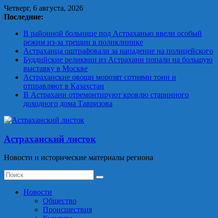
Skip
Четверг, 6 августа, 2026
to
Последние:
content
В районной больнице под Астраханью ввели особый
режим из‑за трещин в поликлинике
Астраханца оштрафовали за нападение на полицейского
Буддийские реликвии из Астрахани попали на большую
выставку в Москве
Астраханские овощи морозят сотнями тонн и
отправляют в Казахстан
В Астрахани отремонтируют кровлю старинного
доходного дома Тавризова
Астраханский листок
Новости и исторические материалы региона
Новости
Общество
Происшествия