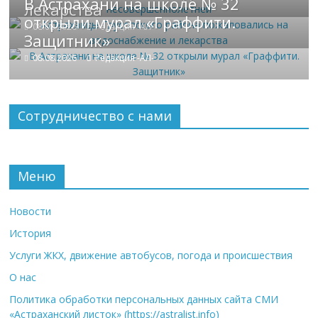
В Астрахани на школе № 32
лекарства
открыли мурал «Граффити.
08.08.2026
Редакция -АЛ-
Защитник»
08.08.2026
Редакция -АЛ-
Сотрудничество с нами
Меню
Новости
История
Услуги ЖКХ, движение автобусов, погода и происшествия
О нас
Политика обработки персональных данных сайта СМИ
«Астраханский листок» (https://astralist.info)