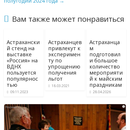
полугодии 2024 года
→
Вам также может понравиться
Астрахански
Астраханцев
Астраханца
й стенд на
привлекут к
м
выставке
эксперимен
подготовил
«Россия» на
ту по
и большое
ВДНХ
упрощению
количество
пользуется
получения
мероприяти
популярнос
льгот
й к майским
тью
праздникам
18.03.2021
09.11.2023
28.04.2026
i