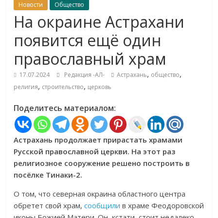
Новости
Общество
На окраине Астрахани
появится ещё один
православный храм
,
,
17.07.2024
Редакция -АЛ-
Астрахань
общество
,
,
религия
строительство
церковь
Поделитесь материалом:
Астрахань продолжает прирастать храмами
Русской православной церкви. На этот раз
религиозное сооружение решено построить в
посёлке Тинаки-2.
О том, что северная окраина областного центра
обретет свой храм,
сообщили
в храме Феодоровской
иконы Божией Матери. Он, кстати, стоит недалеко