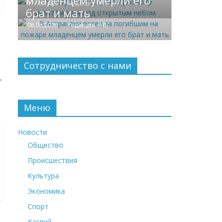
младенцем умерли его
07.08.2026
Редакция -АЛ-
брат и мать
06.08.2026
Редакция -АЛ-
Сотрудничество с нами
→
Меню
Новости
Общество
Происшествия
Культура
Экономика
Спорт
Каспий