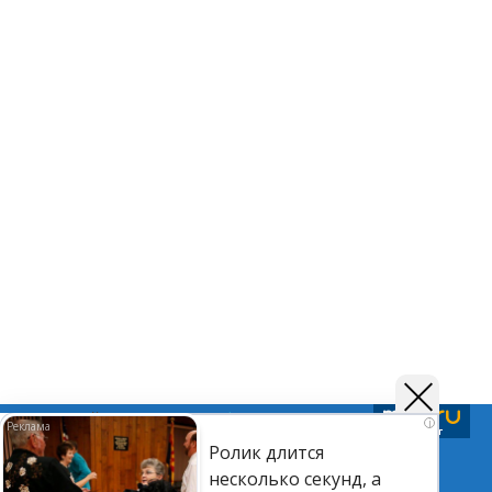
Подписывайтесь на нас в
Telegram
,
Дзен
и
Вк
i
Ролик длится
несколько секунд, а
©Астраханский листок.