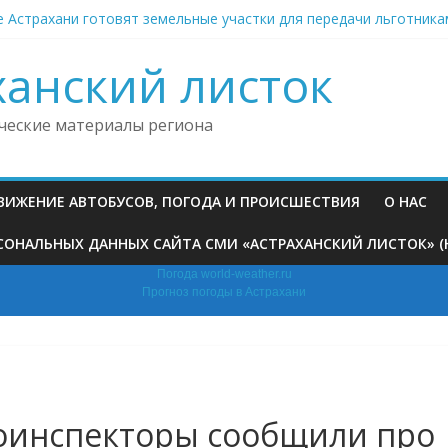
е Астрахани готовят земельные участки для передачи льготника
кая транспортная фирма набрала штрафов на дорогах более чем
ни двое подростков совершили серию преступлений
ханский листок
ни устроят просмотр мультфильма под открытым небом
ни вслед за погибшим на пожаре младенцем умерли его брат и м
ческие материалы региона
ДВИЖЕНИЕ АВТОБУСОВ, ПОГОДА И ПРОИСШЕСТВИЯ
О НАС
ОНАЛЬНЫХ ДАННЫХ САЙТА СМИ «АСТРАХАНСКИЙ ЛИСТОК» (HTT
Погода world-weather.ru
Прогноз погоды в Астрахани
тоинспекторы сообщили про