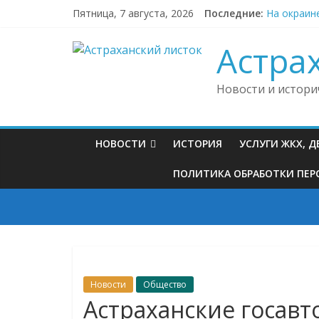
Skip
Пятница, 7 августа, 2026
Последние:
На окраин
to
Астраханс
content
В Астраха
Астра
В Астраха
В Астраха
Новости и истори
НОВОСТИ
ИСТОРИЯ
УСЛУГИ ЖКХ, 
ПОЛИТИКА ОБРАБОТКИ ПЕРС
Новости
Общество
Астраханские госав