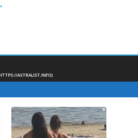
м
 на 400 тыс рублей
ать
PS://ASTRALIST.INFO)
i