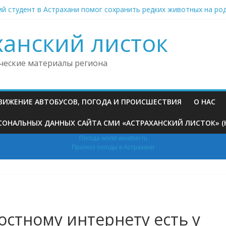
й студент в Астрахани помог сохранить редких животных на ро
анью невестка на фоне семейного конфликта выстрелила в маш
риставы возвратили на родину из Астрахани нарушивших мигра
ханский листок
ни организуют модное дефиле для домашних питомцев
 больнице под Астраханью ввели особый режим из‑за трещин в
ческие материалы региона
ДВИЖЕНИЕ АВТОБУСОВ, ПОГОДА И ПРОИСШЕСТВИЯ
О НАС
ОНАЛЬНЫХ ДАННЫХ САЙТА СМИ «АСТРАХАНСКИЙ ЛИСТОК» (HTT
Погода world-weather.ru
Прогноз погоды в Астрахани
остному интернету есть у