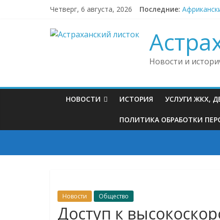
Skip
Четверг, 6 августа, 2026
Последние:
Африкански
to
Под Астрах
content
Судебные п
Астра
В Астраха
В районной
Новости и истори
НОВОСТИ
ИСТОРИЯ
УСЛУГИ ЖКХ, 
ПОЛИТИКА ОБРАБОТКИ ПЕРС
Новости
Общество
Доступ к высокоскор