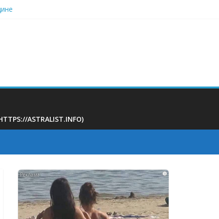
дине
ину свекрови
ционные правила иностранцев
 поликлинике
PS://ASTRALIST.INFO)
i