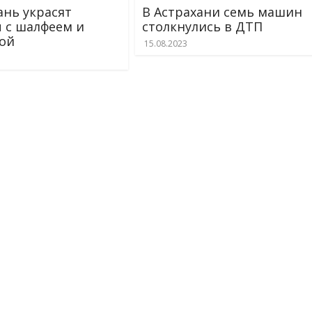
ань украсят
В Астрахани семь машин
 с шалфеем и
столкнулись в ДТП
ой
15.08.2023