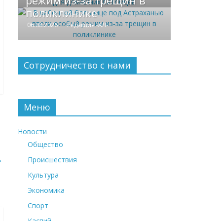
режим из‑за трещин в
поликлинике
06.08.2026
Редакция -АЛ-
Сотрудничество с нами
Меню
Новости
Общество
→
Происшествия
Культура
Экономика
Спорт
Каспий