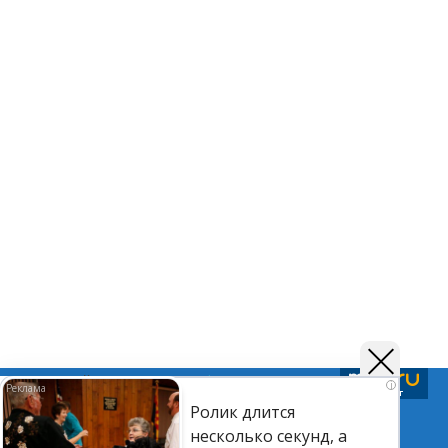
Подписывайтесь на нас в
Telegram
,
Дзен
и
Вк
i
Ролик длится
несколько секунд, а
©Астраханский листок.