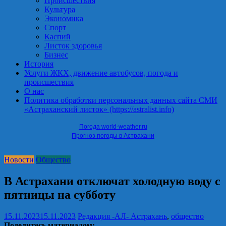
Происшествия
Культура
Экономика
Спорт
Каспий
Листок здоровья
Бизнес
История
Услуги ЖКХ, движение автобусов, погода и
происшествия
О нас
Политика обработки персональных данных сайта СМИ
«Астраханский листок» (https://astralist.info)
Погода world-weather.ru
Прогноз погоды в Астрахани
Новости
Общество
В Астрахани отключат холодную воду с
пятницы на субботу
15.11.2023
15.11.2023
Редакция -АЛ-
Астрахань
,
общество
Поделитесь материалом: