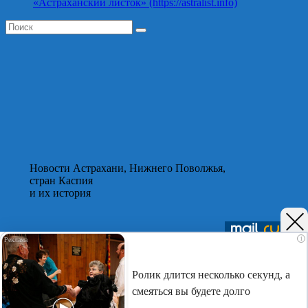
«Астраханский листок» (https://astralist.info)
Новости Астрахани, Нижнего Поволжья,
стран Каспия
и их история
Подписывайтесь на нас в
Telegram
,
Дзен
и
Вк
i
©Астраханский листок.
Ролик длится несколько секунд, а
(16+) Реестровая запись Роскомнадзора ЭЛ № ФС 77 - 75401
смеяться вы будете долго
от 12.04.2019. Главный редактор Путилина Ирина