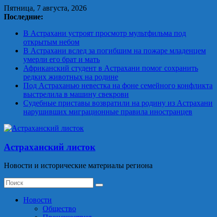
Skip
Пятница, 7 августа, 2026
to
Последние:
content
В Астрахани устроят просмотр мультфильма под
открытым небом
В Астрахани вслед за погибшим на пожаре младенцем
умерли его брат и мать
Африканский студент в Астрахани помог сохранить
редких животных на родине
Под Астраханью невестка на фоне семейного конфликта
выстрелила в машину свекрови
Судебные приставы возвратили на родину из Астрахани
нарушивших миграционные правила иностранцев
Астраханский листок
Новости и исторические материалы региона
Новости
Общество