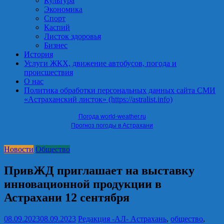
Культура
Экономика
Спорт
Каспий
Листок здоровья
Бизнес
История
Услуги ЖКХ, движение автобусов, погода и
происшествия
О нас
Политика обработки персональных данных сайта СМИ
«Астраханский листок» (https://astralist.info)
Погода world-weather.ru
Прогноз погоды в Астрахани
Новости
Общество
ПривЖД приглашает на выставку
инновационной продукции в
Астрахани 12 сентября
08.09.2023
08.09.2023
Редакция -АЛ-
Астрахань
,
общество
,