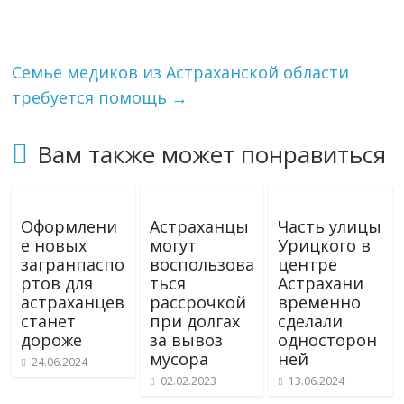
Семье медиков из Астраханской области
требуется помощь
→
Вам также может понравиться
Оформлени
Астраханцы
Часть улицы
е новых
могут
Урицкого в
загранпаспо
воспользова
центре
ртов для
ться
Астрахани
астраханцев
рассрочкой
временно
станет
при долгах
сделали
дороже
за вывоз
односторон
мусора
ней
24.06.2024
02.02.2023
13.06.2024