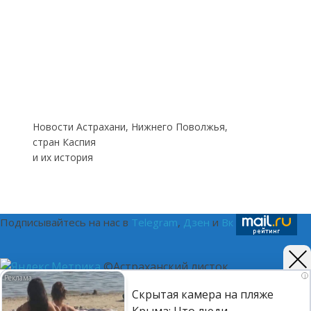
Новости Астрахани, Нижнего Поволжья,
стран Каспия
и их история
Подписывайтесь на нас в
Telegram
,
Дзен
и
Вк
©Астраханский листок.
i
Скрытая камера на пляже
(16+) Реестровая запись Роскомнадзора ЭЛ № ФС 77 - 75401
Крыма: Что люди