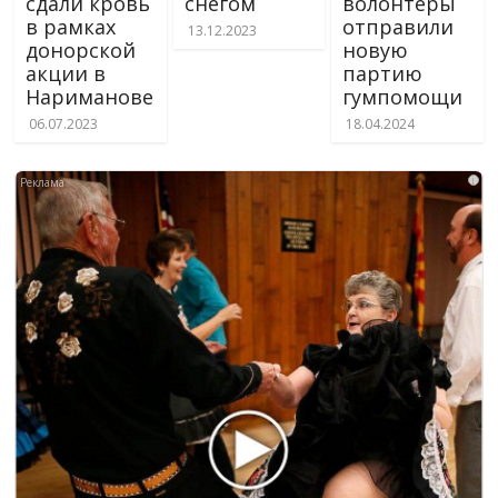
сдали кровь
снегом
волонтеры
в рамках
отправили
13.12.2023
донорской
новую
акции в
партию
Нариманове
гумпомощи
06.07.2023
18.04.2024
i