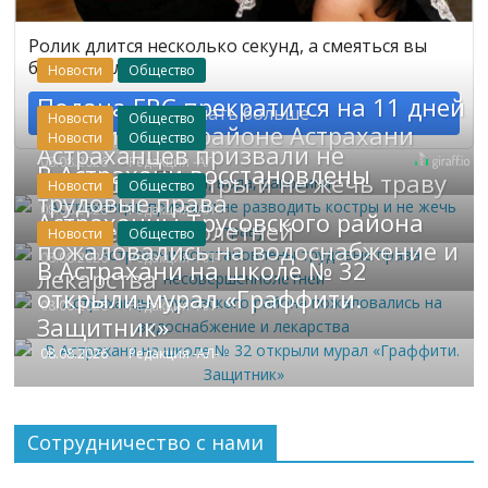
Ролик длится несколько секунд, а смеяться вы
будете долго
Новости
Общество
Подача ГВС прекратится на 11 дней
Узнать больше
Новости
Общество
в Ленинском районе Астрахани
Новости
Общество
Астраханцев призвали не
08.08.2026
Редакция -АЛ-
В Астрахани восстановлены
разводить костры и не жечь траву
Новости
Общество
трудовые права
08.08.2026
Редакция -АЛ-
Астраханцы Трусовского района
несовершеннолетней
Новости
Общество
пожаловались на водоснабжение и
08.08.2026
Редакция -АЛ-
В Астрахани на школе № 32
лекарства
открыли мурал «Граффити.
08.08.2026
Редакция -АЛ-
Защитник»
08.08.2026
Редакция -АЛ-
Сотрудничество с нами