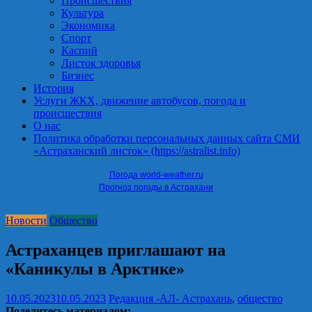
Происшествия
Культура
Экономика
Спорт
Каспий
Листок здоровья
Бизнес
История
Услуги ЖКХ, движение автобусов, погода и
происшествия
О нас
Политика обработки персональных данных сайта СМИ
«Астраханский листок» (https://astralist.info)
Погода world-weather.ru
Прогноз погоды в Астрахани
Новости
Общество
Астраханцев приглашают на
«Каникулы в Арктике»
10.05.2023
10.05.2023
Редакция -АЛ-
Астрахань
,
общество
Поделитесь материалом: