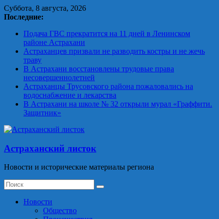
Skip
Суббота, 8 августа, 2026
to
Последние:
content
Подача ГВС прекратится на 11 дней в Ленинском
районе Астрахани
Астраханцев призвали не разводить костры и не жечь
траву
В Астрахани восстановлены трудовые права
несовершеннолетней
Астраханцы Трусовского района пожаловались на
водоснабжение и лекарства
В Астрахани на школе № 32 открыли мурал «Граффити.
Защитник»
Астраханский листок
Новости и исторические материалы региона
Новости
Общество