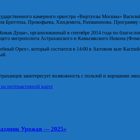
сударственного камерного оркестра «Виртуозы Москвы» Василий
ия Бриттена, Прокофьева, Хиндемита, Рахманинова. Программу 
Живая Душа», организованный в сентябре 2014 года по благосл
щего митрополита Астраханского и Камызякского Никона (Фомина
ый Орех», который состоится в 14:00 в Актовом зале Каспийск
ый.
страханцев заинтересует возможность с пользой и хорошими эмо
 на интерактивной карте
раздник Урожая — 2025»