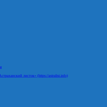
я
ханский листок» (https://astralist.info)