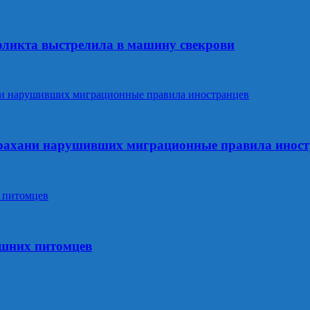
фликта выстрелила в машину свекрови
трахани нарушивших миграционные правила инос
ашних питомцев