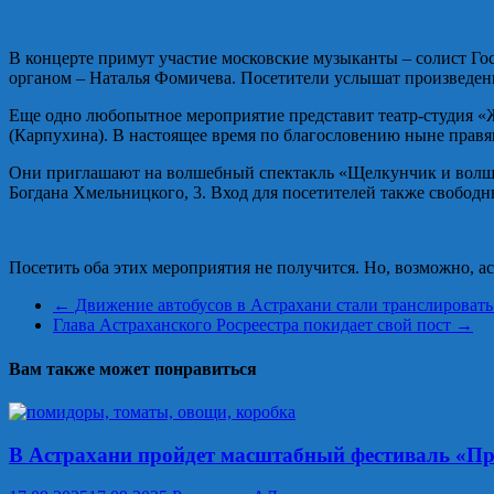
В концерте примут участие московские музыканты – солист Го
органом – Наталья Фомичева. Посетители услышат произведен
Еще одно любопытное мероприятие представит театр-студия «
(Карпухина). В настоящее время по благословению ныне правя
Они приглашают на волшебный спектакль «Щелкунчик и волшебн
Богдана Хмельницкого, 3. Вход для посетителей также свободн
Посетить оба этих мероприятия не получится. Но, возможно, а
←
Движение автобусов в Астрахани стали транслировать
Глава Астраханского Росреестра покидает свой пост
→
Вам также может понравиться
В Астрахани пройдет масштабный фестиваль «П