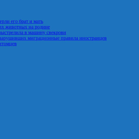
рли его брат и мать
их животных на родине
выстрелила в машину свекрови
 нарушивших миграционные правила иностранцев
итомцев