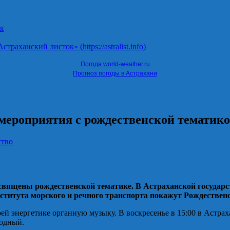
я
ханский листок» (https://astralist.info)
Погода world-weather.ru
Прогноз погоды в Астрахани
мероприятия с рождественской тематик
ство
священы рождественской тематике. В Астраханской государс
нститута морского и речного транспорта покажут Рождестве
 энергетике органную музыку. В воскресенье в 15:00 в Астрах
бодный.