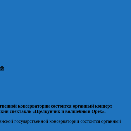
ой
твенной консерватории состоится органный концерт
нский спектакль «Щелкунчик и волшебный Орех».
анской государственной консерватории состоится органный