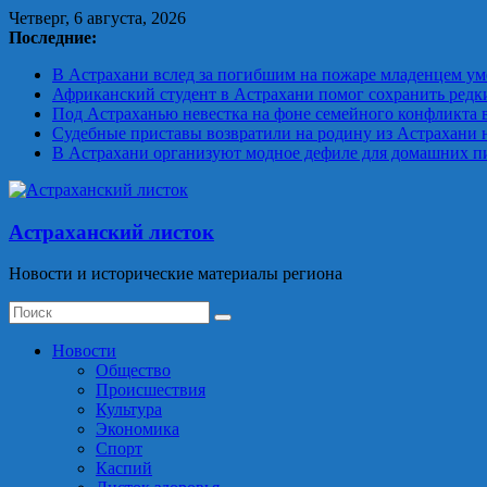
Skip
Четверг, 6 августа, 2026
to
Последние:
content
В Астрахани вслед за погибшим на пожаре младенцем уме
Африканский студент в Астрахани помог сохранить редк
Под Астраханью невестка на фоне семейного конфликта 
Судебные приставы возвратили на родину из Астрахани
В Астрахани организуют модное дефиле для домашних п
Астраханский листок
Новости и исторические материалы региона
Новости
Общество
Происшествия
Культура
Экономика
Спорт
Каспий