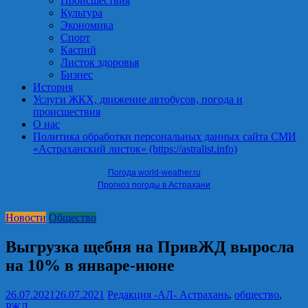
Происшествия
Культура
Экономика
Спорт
Каспий
Листок здоровья
Бизнес
История
Услуги ЖКХ, движение автобусов, погода и
происшествия
О нас
Политика обработки персональных данных сайта СМИ
«Астраханский листок» (https://astralist.info)
Погода world-weather.ru
Прогноз погоды в Астрахани
Новости
Общество
Выгрузка щебня на ПривЖД выросла
на 10% в январе-июне
26.07.2021
26.07.2021
Редакция -АЛ-
Астрахань
,
общество
,
РЖД