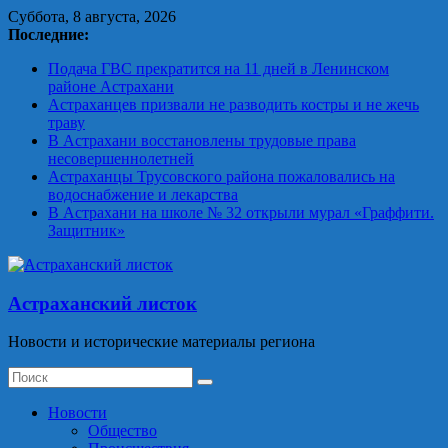
Skip
Суббота, 8 августа, 2026
to
Последние:
content
Подача ГВС прекратится на 11 дней в Ленинском
районе Астрахани
Астраханцев призвали не разводить костры и не жечь
траву
В Астрахани восстановлены трудовые права
несовершеннолетней
Астраханцы Трусовского района пожаловались на
водоснабжение и лекарства
В Астрахани на школе № 32 открыли мурал «Граффити.
Защитник»
Астраханский листок
Новости и исторические материалы региона
Новости
Общество