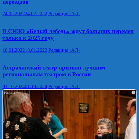
переездов
24.02.2022
24.02.2022
Редакция -АЛ-
В СИЗО «Белый лебедь» ждут больших перемен
только к 2025 году
18.01.2022
18.01.2022
Редакция -АЛ-
Астраханский театр признан лучшим
региональным театром в России
01.10.2024
01.10.2024
Редакция -АЛ-
i