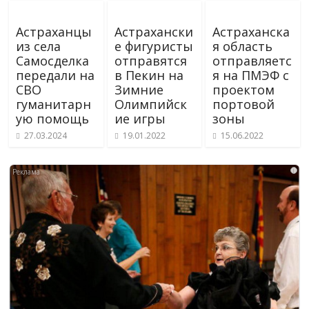
Астраханцы
Астрахански
Астраханска
из села
е фигуристы
я область
Самосделка
отправятся
отправляетс
передали на
в Пекин на
я на ПМЭФ с
СВО
Зимние
проектом
гуманитарн
Олимпийск
портовой
ую помощь
ие игры
зоны
27.03.2024
19.01.2022
15.06.2022
i