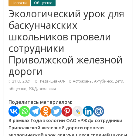
Новости
Общество
Экологический урок для
баскунчакских
школьников провели
сотрудники
Приволжской железной
дороги
,
,
,
21.05.2021
Редакция -АЛ-
Астрахань
Ахтубинск
дети
,
,
общество
РЖД
экология
Поделитесь материалом:
В рамках Года экологии ОАО «РЖД» сотрудники
Приволжской железной дороги провели
экологический урок для учащихся средней школы