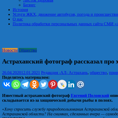
Листок здоровья
Бизнес
История
Услуги ЖКХ, движение автобусов, погода и происшестви
О нас
Политика обработки персональных данных сайта СМИ «Астра
Новости
Общество
Астраханский фотограф рассказал про
26.04.2020
12.01.2021
Редакция -АЛ-
Астрахань
,
общество
,
прир
Поделитесь материалом:
Известный астраханский фотограф
Евгений Полонский
опис
складывается из-за хищнической добычи рыбы в полоях.
«
Хочу спросить службу природопользования Астраханской обла
Астраханской области? На снимках, сделанных вчера — самоде