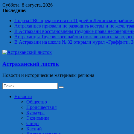
Skip
Суббота, 8 августа, 2026
to
Последние:
content
Подача ГВС прекратится на 11 дней в Ленинском районе
Астраханцев призвали не разводить костры и не жечь тра
В Астрахани восстановлены трудовые права несовершен
Астраханцы Трусовского района пожаловались на водосн
В Астрахани на школе № 32 открыли мурал «Граффити. 
Астраханский листок
Новости и исторические материалы региона
Новости
Общество
Происшествия
Культура
Экономика
Спорт
Каспий