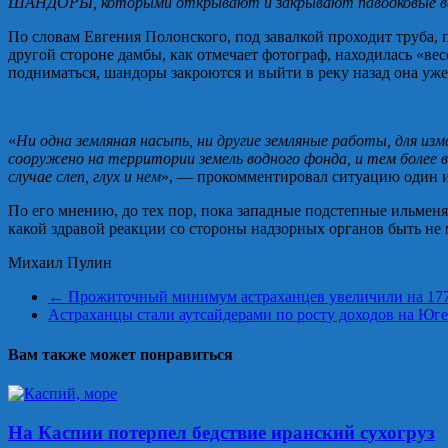
ШАНДОРЫ, которыми открывают и закрывают паводковые во
По словам Евгения Полонского, под завалкой проходит труба, п
другой стороне дамбы, как отмечает фотограф, находилась «ве
подниматься, шандоры закроются и выйти в реку назад она уже
«
Ни одна земляная насыпь, ни другие земляные работы, для и
сооружено на территории земель водного фонда, и тем более 
случае слеп, глух и нем
», — прокомментировал ситуацию один 
По его мнению, до тех пор, пока западные подстепные ильменя
какой здравой реакции со стороны надзорных органов быть не 
Михаил Пулин
←
Прожиточный минимум астраханцев увеличили на 177
Астраханцы стали аутсайдерами по росту доходов на Юг
Вам также может понравиться
На Каспии потерпел бедствие иранский сухогруз