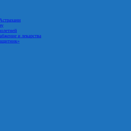
 Астрахани
ву
нолетней
абжение и лекарства
Защитник»