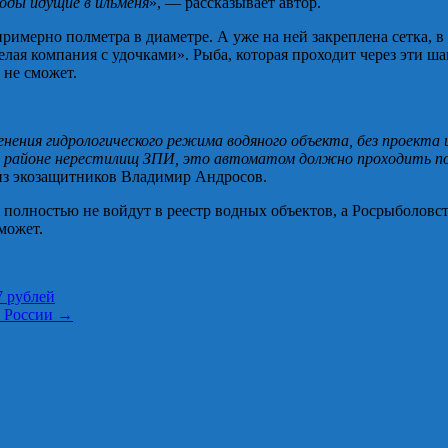
ды идущие в ильменя
», — рассказывает автор.
римерно полметра в диаметре. А уже на ней закреплена сетка, в
селая компания с удочками». Рыба, которая проходит через эти 
 не сможет.
зменения гидрологического режима водяного объекта, без проек
в районе нерестилищ ЗПИ, это автоматом должно проходить по 
из экозащитников Владимир Андросов.
 полностью не войдут в реестр водных объектов, а Росрыболовс
может.
 рублей
е России
→