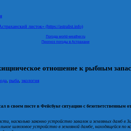
я
ханский листок» (https://astralist.info)
Погода world-weather.ru
Прогноз погоды в Астрахани
 хищническое отношение к рыбным запа
ода
,
рыба
,
экология
ал в своем посте в Фейсбуке ситуацию с безответственным 
сти, насколько законно устройство завалок и земляных дамб в 
льное шлюзовое устройство в земляной дамбе, находящейся по 