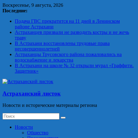
Skip
Воскресенье, 9 августа, 2026
to
Последние:
content
Подача ГВС прекратится на 11 дней в Ленинском
районе Астрахани
Астраханцев призвали не разводить костры и не жечь
траву
В Астрахани восстановлены трудовые права
несовершеннолетней
Астраханцы Трусовского района пожаловались на
водоснабжение и лекарства
В Астрахани на школе № 32 открыли мурал «Граффити.
Защитник»
Астраханский листок
Новости и исторические материалы региона
Новости
Общество