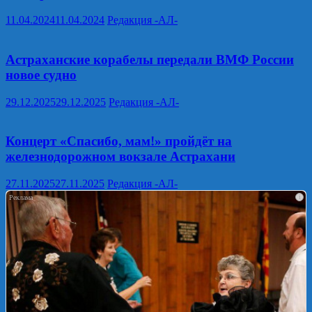
11.04.2024
11.04.2024
Редакция -АЛ-
Астраханские корабелы передали ВМФ России
новое судно
29.12.2025
29.12.2025
Редакция -АЛ-
Концерт «Спасибо, мам!» пройдёт на
железнодорожном вокзале Астрахани
27.11.2025
27.11.2025
Редакция -АЛ-
i