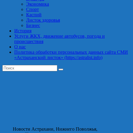
Экономика
Спорт
Каспий
Листок здоровья
Бизнес
История
Услуги ЖКХ, движение автобусов, погода и
происшествия
О нас
Политика обработки персональных данных сайта СМИ
«Астраханский листок» (https://astralist.info)
Новости Астрахани, Нижнего Поволжья,