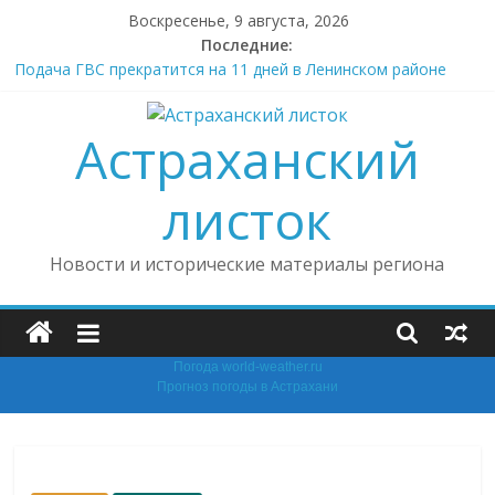
Skip
Воскресенье, 9 августа, 2026
to
Последние:
content
Подача ГВС прекратится на 11 дней в Ленинском районе
Астрахани
Астраханцев призвали не разводить костры и не жечь траву
Астраханский
В Астрахани восстановлены трудовые права
несовершеннолетней
Астраханцы Трусовского района пожаловались на
листок
водоснабжение и лекарства
В Астрахани на школе № 32 открыли мурал «Граффити.
Новости и исторические материалы региона
Защитник»
Погода world-weather.ru
Прогноз погоды в Астрахани