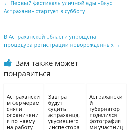
←
Первый фестиваль уличной еды «Вкус
Астрахани» стартует в субботу
В Астраханской области упрощена
процедура регистрации новорожденных
→
Вам также может
понравиться
Астрахански
Завтра
Астрахански
м фермерам
будут
й
сняли
судить
губернатор
ограничени
астраханца,
поделился
я по наему
укусившего
фотография
на работу
инспектора
ми участниц