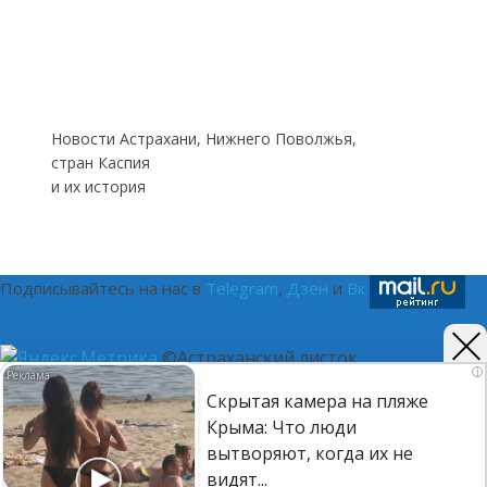
Новости Астрахани, Нижнего Поволжья,
стран Каспия
и их история
Подписывайтесь на нас в
Telegram
,
Дзен
и
Вк
©Астраханский листок.
i
Скрытая камера на пляже
(16+) Реестровая запись Роскомнадзора ЭЛ № ФС 77 - 75401
Крыма: Что люди
от 12.04.2019. Главный редактор Путилина Ирина
вытворяют, когда их не
Васильевна. Тел. 8-937-120-9050, e-mail:
видят...
astralist.info@yandex.ru