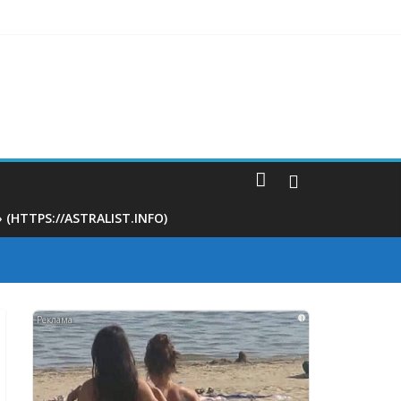
ать
дине
ину свекрови
ционные правила иностранцев
TTPS://ASTRALIST.INFO)
i