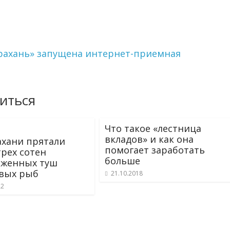
трахань» запущена интернет-приемная
иться
Что такое «лестница
вкладов» и как она
ахани прятали
помогает заработать
трех сотен
больше
оженных туш
вых рыб
21.10.2018
22