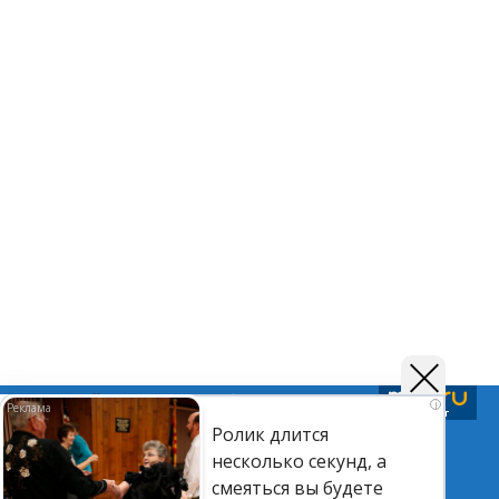
Подписывайтесь на нас в
Telegram
,
Дзен
и
Вк
i
Ролик длится
несколько секунд, а
©Астраханский листок.
смеяться вы будете