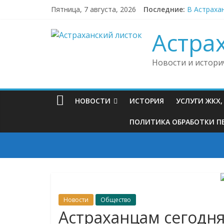
Skip
Пятница, 7 августа, 2026
Последние:
В Астраха
to
В Астраха
content
Африканск
Астра
Под Астра
Судебные 
Новости и истори
НОВОСТИ
ИСТОРИЯ
УСЛУГИ ЖКХ
ПОЛИТИКА ОБРАБОТКИ ПЕ
Новости
Общество
Астраханцам сегодн