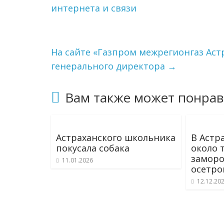
интернета и связи
На сайте «Газпром межрегионгаз Ас
генерального директора
→
Вам также может понрав
Астраханского школьника
В Астр
покусала собака
около 
замор
11.01.2026
осетро
12.12.20