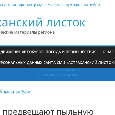
ни устроят просмотр мультфильма под открытым небом
ни вслед за погибшим на пожаре младенцем умерли его брат и м
ий студент в Астрахани помог сохранить редких животных на ро
ханский листок
ханью невестка на фоне семейного конфликта выстрелила в маш
приставы возвратили на родину из Астрахани нарушивших мигра
ческие материалы региона
, ДВИЖЕНИЕ АВТОБУСОВ, ПОГОДА И ПРОИСШЕСТВИЯ
О НАС
РСОНАЛЬНЫХ ДАННЫХ САЙТА СМИ «АСТРАХАНСКИЙ ЛИСТОК» (H
Погода world-weather.ru
Прогноз погоды в Астрахани
я предвещают пыльную